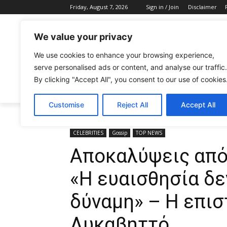
Friday, August 7, 2026
Sign in / Join
Disclaimer
We value your privacy
We use cookies to enhance your browsing experience,
serve personalised ads or content, and analyse our traffic.
By clicking "Accept All", you consent to our use of cookies
CELEBRITIES
FASHION & BEAUTY
Customise
Reject All
Accept All
Home
CELEBRITIES
Αποκαλύψεις από Μιχάλη Χατζηγι
CELEBRITIES
Gossip
TOP NEWS
Αποκαλύψεις από
«Η ευαισθησία δεν
δύναμη» – Η επι
Λυκαβηττό