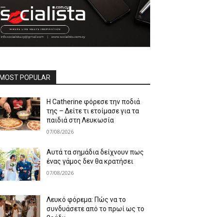
MOST POPULAR
Η Catherine φόρεσε την ποδιά
της – Δείτε τι ετοίμασε για τα
παιδιά στη Λευκωσία
07/08/2026
Αυτά τα σημάδια δείχνουν πως
ένας γάμος δεν θα κρατήσει
07/08/2026
Λευκό φόρεμα: Πώς να το
συνδυάσετε από το πρωί ως το