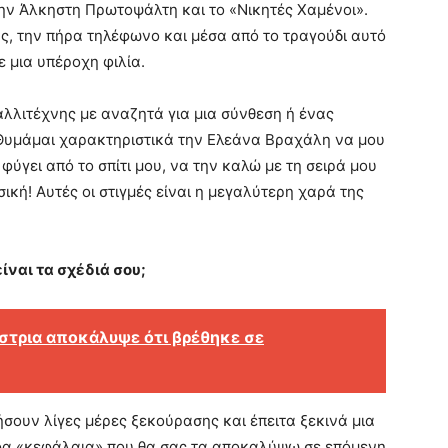
την Άλκηστη Πρωτοψάλτη και το «Νικητές Χαμένοι».
ς, την πήρα τηλέφωνο και μέσα από το τραγούδι αυτό
ε μια υπέροχη φιλία.
αλλιτέχνης με αναζητά για μια σύνθεση ή ένας
. Θυμάμαι χαρακτηριστικά την Ελεάνα Βραχάλη να μου
 φύγει από το σπίτι μου, να την καλώ με τη σειρά μου
σική! Αυτές οι στιγμές είναι η μεγαλύτερη χαρά της
ίναι τα σχέδιά σου;
στρια αποκάλυψε ότι βρέθηκε σε
ήσουν λίγες μέρες ξεκούρασης και έπειτα ξεκινά μια
ρφα «κεφάλαια» που θα σας τα αποκαλύψω σε επόμενη