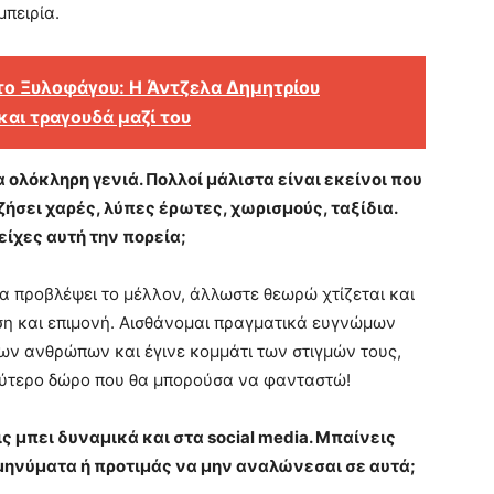
μπειρία.
 το Ξυλοφάγου: Η Άντζελα Δημητρίου
και τραγουδά μαζί του
 ολόκληρη γενιά. Πολλοί μάλιστα είναι εκείνοι που
 ζήσει χαρές, λύπες έρωτες, χωρισμούς, ταξίδια.
ίχες αυτή την πορεία;
να προβλέψει το μέλλον, άλλωστε θεωρώ χτίζεται και
ωση και επιμονή. Αισθάνομαι πραγματικά ευγνώμων
ων ανθρώπων και έγινε κομμάτι των στιγμών τους,
λύτερο δώρο που θα μπορούσα να φανταστώ!
ς μπει δυναμικά και στα social media. Μπαίνεις
 μηνύματα ή προτιμάς να μην αναλώνεσαι σε αυτά;