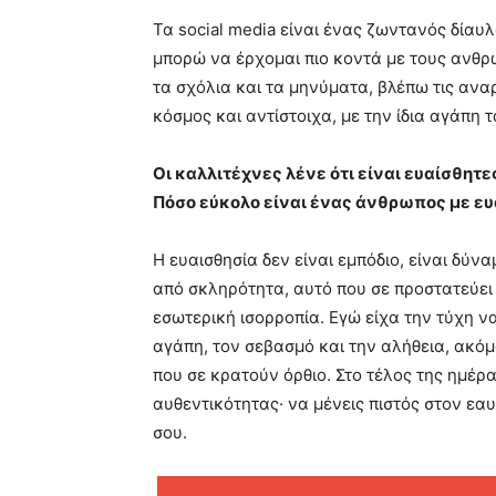
Τα social media είναι ένας ζωντανός δίαυλ
μπορώ να έρχομαι πιο κοντά με τους ανθ
τα σχόλια και τα μηνύματα, βλέπω τις αναρ
κόσμος και αντίστοιχα, με την ίδια αγάπη τ
Οι καλλιτέχνες λένε ότι είναι ευαίσθητε
Πόσο εύκολο είναι ένας άνθρωπος με ευα
Η ευαισθησία δεν είναι εμπόδιο, είναι δύν
από σκληρότητα, αυτό που σε προστατεύει ε
εσωτερική ισορροπία. Εγώ είχα την τύχη ν
αγάπη, τον σεβασμό και την αλήθεια, ακόμα
που σε κρατούν όρθιο. Στο τέλος της ημέρα
αυθεντικότητας· να μένεις πιστός στον εα
σου.