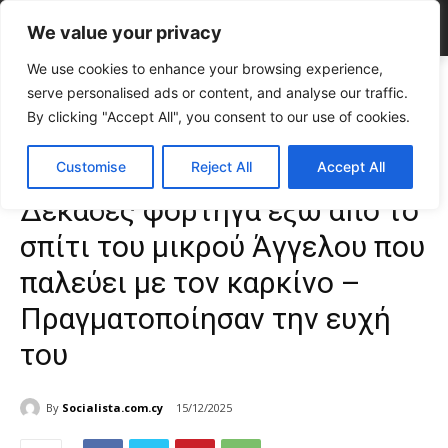
We value your privacy
We use cookies to enhance your browsing experience,
Home
TOP NEWS
Συγκλονιστικό βίντεο: Δεκάδες φορτηγά έξω από
serve personalised ads or content, and analyse our traffic.
το σπίτι του μικρού Άγγελου που...
By clicking "Accept All", you consent to our use of cookies.
TOP NEWS
ΕΠΙΚΑΙΡΟΤΗΤΑ
Κύπρος
Συγκλονιστικό βίντεο:
Customise
Reject All
Accept All
Δεκάδες φορτηγά έξω από το
σπίτι του μικρού Άγγελου που
παλεύει με τον καρκίνο –
Πραγματοποίησαν την ευχή
του
By
Socialista.com.cy
15/12/2025