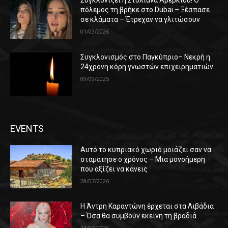
Συγκλονίζει η Στυλιάνα Αβερκίου! Ο
πόλεμος τη βρήκε στο Dubai – Ξέσπασε
σε κλάματα – Έτρεχαν να γλιτώσουν
01/03/2026
Συγκλονισμός στο Παγκύπριο– Νεκρή η
24χρονη κόρη γνωστών επιχειρηματιών
09/09/2025
EVENTS
Αυτό το κυπριακό χωριό μοιάζει σαν να
σταμάτησε ο χρόνος – Μια μονοήμερη
που αξίζει να κάνεις
28/07/2026
Η Άντρη Καραντώνη έρχεται στα Λιβάδια
– Όσα θα συμβούν εκείνη τη βραδιά
24/07/2026