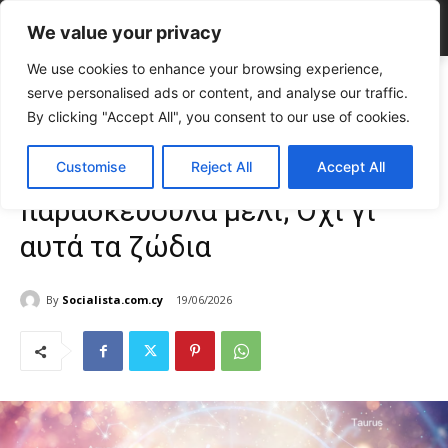
We value your privacy
We use cookies to enhance your browsing experience,
Home
TOP NEWS
Παρασκευούλα ζάχαρη, παρασκευούλα μέλι; Όχι
serve personalised ads or content, and analyse our traffic.
γι’ αυτά τα ζώδια
By clicking "Accept All", you consent to our use of cookies.
TOP NEWS
Ζώδια
Παρασκευούλα ζάχαρη,
Customise
Reject All
Accept All
παρασκευούλα μέλι; Όχι γι’
αυτά τα ζώδια
By
Socialista.com.cy
19/06/2026