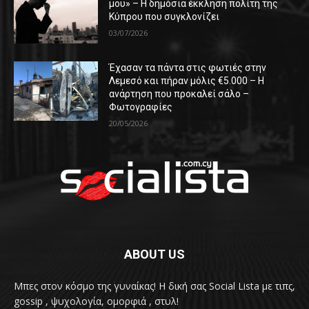
μου» – Η δημόσια έκκληση πολίτη της
Κύπρου που συγκλονίζει
03/07/2026
Έχασαν τα πάντα στις φωτιές στην
Λεμεσό και πήραν μόλις €5.000 – Η
ανάρτηση που προκαλεί σάλο –
Φωτογραφίες
20/05/2026
ABOUT US
Μπες στον κόσμο της γυναίκας! H δική σας Social Lista με τιπς,
gossip , ψυχολογία, ομορφιά , στυλ!