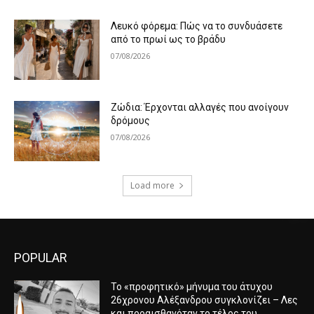
Λευκό φόρεμα: Πώς να το συνδυάσετε
από το πρωί ως το βράδυ
07/08/2026
Ζώδια: Έρχονται αλλαγές που ανοίγουν
δρόμους
07/08/2026
Load more
POPULAR
Το «προφητικό» μήνυμα του άτυχου
26χρονου Αλέξανδρου συγκλονίζει – Λες
και προαισθανόταν το τέλος του