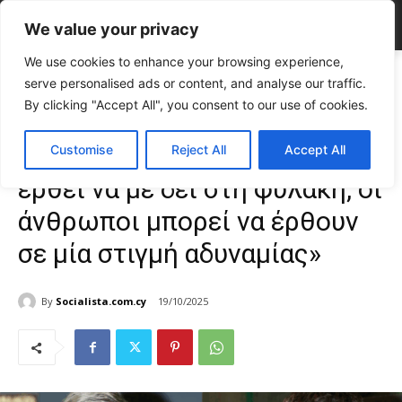
We value your privacy
We use cookies to enhance your browsing experience,
Home
CELEBRITIES
Γαβαλάς για Μαζωνάκη: «Είχε έρθει να με δει
serve personalised ads or content, and analyse our traffic.
στη φυλακή, οι άνθρωποι...
By clicking "Accept All", you consent to our use of cookies.
CELEBRITIES
Gossip
TOP NEWS
Γαβαλάς για Μαζωνάκη: «Είχε
Customise
Reject All
Accept All
έρθει να με δει στη φυλακή, οι
άνθρωποι μπορεί να έρθουν
σε μία στιγμή αδυναμίας»
By
Socialista.com.cy
19/10/2025