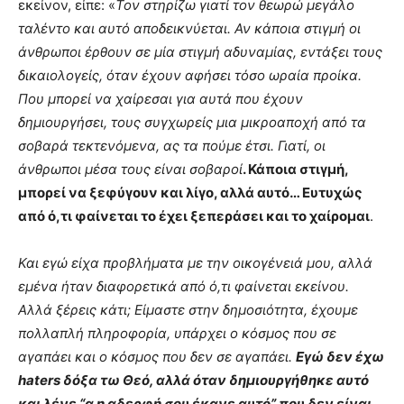
εκείνον, είπε: «
Τον στηρίζω γιατί τον θεωρώ μεγάλο
ταλέντο και αυτό αποδεικνύεται. Αν κάποια στιγμή οι
άνθρωποι έρθουν σε μία στιγμή αδυναμίας, εντάξει τους
δικαιολογείς, όταν έχουν αφήσει τόσο ωραία προίκα.
Που μπορεί να χαίρεσαι για αυτά που έχουν
δημιουργήσει, τους συγχωρείς μια μικροαποχή από τα
σοβαρά τεκτενόμενα, ας τα πούμε έτσι. Γιατί, οι
άνθρωποι μέσα τους είναι σοβαροί
. Κάποια στιγμή,
μπορεί να ξεφύγουν και λίγο, αλλά αυτό… Ευτυχώς
από ό,τι φαίνεται το έχει ξεπεράσει και το χαίρομαι
.
Και εγώ είχα προβλήματα με την οικογένειά μου, αλλά
εμένα ήταν διαφορετικά από ό,τι φαίνεται εκείνου.
Αλλά ξέρεις κάτι; Είμαστε στην δημοσιότητα, έχουμε
πολλαπλή πληροφορία, υπάρχει ο κόσμος που σε
αγαπάει και ο κόσμος που δεν σε αγαπάει.
Εγώ δεν έχω
haters δόξα τω Θεό, αλλά όταν δημιουργήθηκε αυτό
και λένε “α η αδερφή σου έκανε αυτό” που δεν είναι