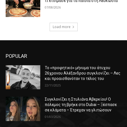
τι ετοίμασε για τα παιδιά στη Λευκωσία
07/08/2026
Load more
POPULAR
Το «προφητικό» μήνυμα του άτυχου
26χρονου Αλέξανδρου συγκλονίζει – Λες
και προαισθανόταν το τέλος του
22/11/2025
Συγκλονίζει η Στυλιάνα Αβερκίου! Ο
πόλεμος τη βρήκε στο Dubai – Ξέσπασε
σε κλάματα – Έτρεχαν να γλιτώσουν
01/03/2026