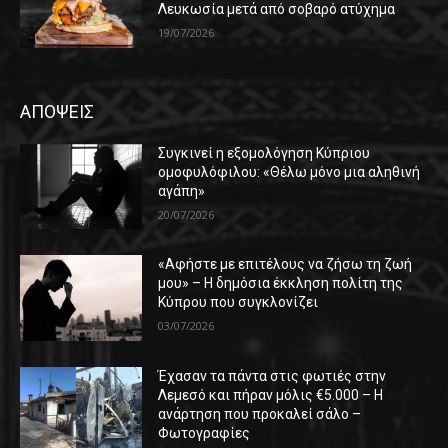
Λευκωσία μετά από σοβαρό ατύχημα
19/07/2026
ΑΠΟΨΕΙΣ
Συγκινεί η εξομολόγηση Κύπριου
ομοφυλόφιλου: «Θέλω μόνο μια αληθινή
αγάπη»
20/07/2026
«Αφήστε με επιτέλους να ζήσω τη ζωή
μου» – Η δημόσια έκκληση πολίτη της
Κύπρου που συγκλονίζει
03/07/2026
Έχασαν τα πάντα στις φωτιές στην
Λεμεσό και πήραν μόλις €5.000 – Η
ανάρτηση που προκαλεί σάλο –
Φωτογραφίες