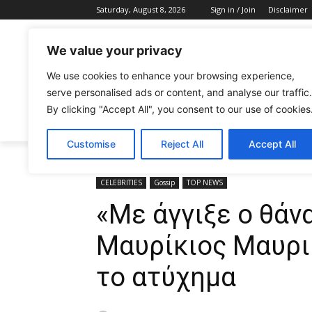
Saturday, August 8, 2026
Sign in / Join
Disclaimer
We value your privacy
We use cookies to enhance your browsing experience,
serve personalised ads or content, and analyse our traffic.
By clicking "Accept All", you consent to our use of cookies
CELEBRITIES
FASHION & BEAUTY
Customise
Reject All
Accept All
Home
CELEBRITIES
«Με άγγιξε ο θάνατος…»: Συγκλο
CELEBRITIES
Gossip
TOP NEWS
«Με άγγιξε ο θάν
Μαυρίκιος Μαυρικ
το ατύχημα