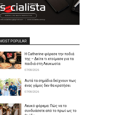
MOST POPULAR
Η Catherine φόρεσε την ποδιά
της – Δείτε τι ετοίμασε για τα
παιδιά στη Λευκωσία
07/08/2026
Αυτά τα σημάδια δείχνουν πως
ένας γάμος δεν θα κρατήσει
07/08/2026
Λευκό φόρεμα: Πώς να το
συνδυάσετε από το πρωί ως το