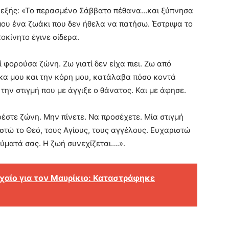
α εξής: «Το περασμένο Σάββατο πέθανα…και ξύπνησα
ου ένα ζωάκι που δεν ήθελα να πατήσω. Έστριψα το
οκίνητο έγινε σίδερα.
ί φορούσα ζώνη. Ζω γιατί δεν είχα πιει. Ζω από
αίκα μου και την κόρη μου, κατάλαβα πόσο κοντά
την στιγμή που με άγγιξε ο θάνατος. Και με άφησε.
ρέστε ζώνη. Μην πίνετε. Να προσέχετε. Μία στιγμή
ριστώ το Θεό, τους Αγίους, τους αγγέλους. Ευχαριστώ
νύματά σας. Η ζωή συνεχίζεται….».
χαίο για τον Μαυρίκιο: Καταστράφηκε