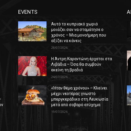
EVENTS
Α
Αυτό το κυπριακό χωριό
μοιάζει σαν να σταμάτησε ο
χρόνος – Μια μονοήμερη που
αξίζει να κάνεις
28/07/2026
Η Άντρη Καραντώνη έρχεται στα
ε
Λιβάδια – Όσα θα συμβούν
εκείνη τη βραδιά
24/07/2026
«Ήταν θέμα χρόνου» – Κλείνει
μέχρι νεοτέρας γνωστό
–
μπεργκεράδικο στη Λευκωσία
ών
μετά από σοβαρό ατύχημα
19/07/2026