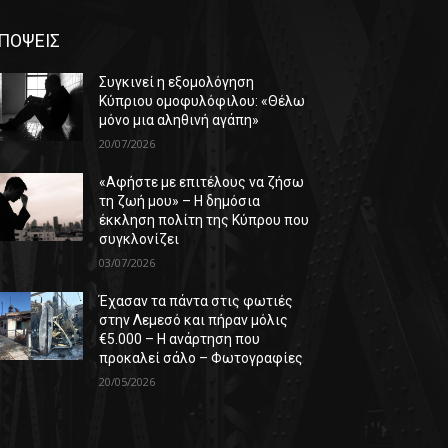
ΠΟΨΕΙΣ
Συγκινεί η εξομολόγηση
Κύπριου ομοφυλόφιλου: «Θέλω
μόνο μια αληθινή αγάπη»
20/07/2026
«Αφήστε με επιτέλους να ζήσω
τη ζωή μου» – Η δημόσια
έκκληση πολίτη της Κύπρου που
συγκλονίζει
03/07/2026
Έχασαν τα πάντα στις φωτιές
στην Λεμεσό και πήραν μόλις
€5.000 – Η ανάρτηση που
προκαλεί σάλο – Φωτογραφίες
20/05/2026