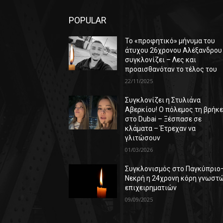
POPULAR
Το «προφητικό» μήνυμα του
άτυχου 26χρονου Αλέξανδρου
συγκλονίζει – Λες και
προαισθανόταν το τέλος του
22/11/2025
Συγκλονίζει η Στυλιάνα
Αβερκίου! Ο πόλεμος τη βρήκ
στο Dubai – Ξέσπασε σε
κλάματα – Έτρεχαν να
γλιτώσουν
01/03/2026
Συγκλονισμός στο Παγκύπριο
Νεκρή η 24χρονη κόρη γνωστ
επιχειρηματιών
09/09/2025