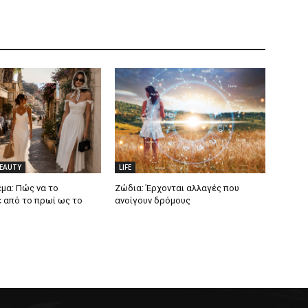
BEAUTY
LIFE
μα: Πώς να το
Ζώδια: Έρχονται αλλαγές που
 από το πρωί ως το
ανοίγουν δρόμους