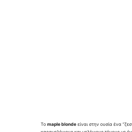
Το
maple blonde
είναι στην ουσία ένα “ζε
καραμελένιους και μελένιους τόνους με έ