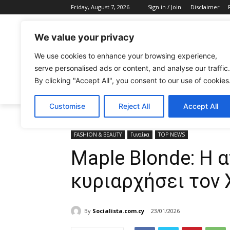
Friday, August 7, 2026
Sign in / Join
Disclaimer
We value your privacy
We use cookies to enhance your browsing experience,
serve personalised ads or content, and analyse our traffic.
By clicking "Accept All", you consent to our use of cookies
CELEBRITIES
FASHION & BEAUTY
Customise
Reject All
Accept All
Home
FASHION & BEAUTY
Maple Blonde: Η απόχρ
FASHION & BEAUTY
Γυναίκα
TOP NEWS
Maple Blonde: Η 
κυριαρχήσει τον
By
Socialista.com.cy
23/01/2026