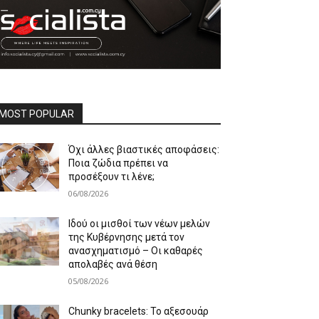
MOST POPULAR
Όχι άλλες βιαστικές αποφάσεις:
Ποια ζώδια πρέπει να
προσέξουν τι λένε;
06/08/2026
Ιδού οι μισθοί των νέων μελών
της Κυβέρνησης μετά τον
ανασχηματισμό – Οι καθαρές
απολαβές ανά θέση
05/08/2026
Chunky bracelets: Το αξεσουάρ