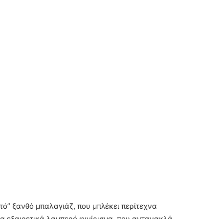
στό” ξανθό μπαλαγιάζ, που μπλέκει περίτεχνα
να εξαιρετικά λαμπερό φινίρισμα, που αντανακλά