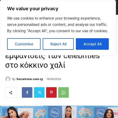
We value your privacy
We use cookies to enhance your browsing experience,
Home
CELEBRITIES
MAD VMA 2026: Οι εμφανίσεις των celebrities
serve personalised ads or content, and analyse our traffic.
στο κόκκινο χαλί
By clicking "Accept All", you consent to our use of cookies.
CELEBRITIES
Gossip
FASHION & BEAUTY
Άνδρας
Γυναίκα
TOP NEWS
MAD VMA 2026: Οι
Customise
Reject All
Accept All
εμφανίσεις των celebrities
στο κόκκινο χαλί
By
Socialista.com.cy
18/06/2026