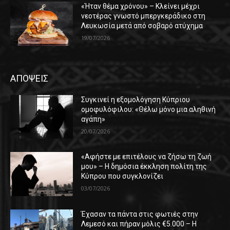
«Ήταν θέμα χρόνου» – Κλείνει μέχρι
νεοτέρας γνωστό μπεργκεράδικο στη
Λευκωσία μετά από σοβαρό ατύχημα
19/07/2026
ΑΠΟΨΕΙΣ
Συγκινεί η εξομολόγηση Κύπριου
ομοφυλόφιλου: «Θέλω μόνο μια αληθινή
αγάπη»
20/07/2026
«Αφήστε με επιτέλους να ζήσω τη ζωή
μου» – Η δημόσια έκκληση πολίτη της
Κύπρου που συγκλονίζει
03/07/2026
Έχασαν τα πάντα στις φωτιές στην
Λεμεσό και πήραν μόλις €5.000 – Η