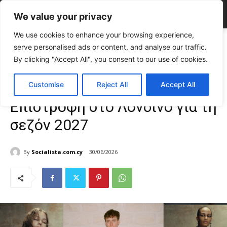
We value your privacy
We use cookies to enhance your browsing experience,
Home
FASHION & BEAUTY
Alexander McQueen: Επιστροφή στο
serve personalised ads or content, and analyse our traffic.
Λονδίνο για τη σεζόν 2027
By clicking "Accept All", you consent to our use of cookies.
FASHION & BEAUTY
Γυναίκα
TOP NEWS
Alexander McQueen:
Customise
Reject All
Accept All
Επιστροφή στο Λονδίνο για τη
σεζόν 2027
By
Socialista.com.cy
30/06/2026