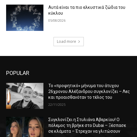
Αυτά είναι τα πιο ελκυστικά ζώδια του
κύκλου
05/08/2026
Load more
POPULAR
Το «προφητικό» μήνυμα του άτυχου
26χρονου Αλέξανδρου συγκλονίζει – Λες
και προαισθανόταν το τέλος του
22/11/2025
Συγκλονίζει η Στυλιάνα Αβερκίου! Ο
πόλεμος τη βρήκε στο Dubai – Ξέσπασε
σε κλάματα – Έτρεχαν να γλιτώσουν