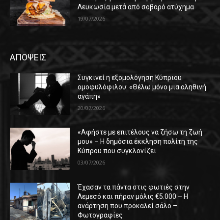
Λευκωσία μετά από σοβαρό ατύχημα
19/07/2026
ΑΠΟΨΕΙΣ
Συγκινεί η εξομολόγηση Κύπριου
ομοφυλόφιλου: «Θέλω μόνο μια αληθινή
αγάπη»
20/07/2026
«Αφήστε με επιτέλους να ζήσω τη ζωή
μου» – Η δημόσια έκκληση πολίτη της
Κύπρου που συγκλονίζει
03/07/2026
Έχασαν τα πάντα στις φωτιές στην
Λεμεσό και πήραν μόλις €5.000 – Η
ανάρτηση που προκαλεί σάλο –
Φωτογραφίες