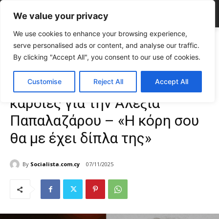
We value your privacy
We use cookies to enhance your browsing experience,
Home
CELEBRITIES
Λαζόπουλος: «Ραγίζει» καρδιές για την Αλεξία
serve personalised ads or content, and analyse our traffic.
Παπαλαζάρου – «Η κόρη σου θα...
By clicking "Accept All", you consent to our use of cookies.
CELEBRITIES
Gossip
TOP NEWS
Λαζόπουλος: «Ραγίζει»
Customise
Reject All
Accept All
καρδιές για την Αλεξία
Παπαλαζάρου – «Η κόρη σου
θα με έχει δίπλα της»
By
Socialista.com.cy
07/11/2025