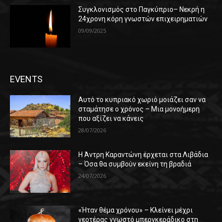
Συγκλονισμός στο Παγκύπριο– Νεκρή η
24χρονη κόρη γνωστών επιχειρηματιών
09/09/2025
EVENTS
Αυτό το κυπριακό χωριό μοιάζει σαν να
σταμάτησε ο χρόνος – Μια μονοήμερη
που αξίζει να κάνεις
28/07/2026
Η Άντρη Καραντώνη έρχεται στα Λιβάδια
– Όσα θα συμβούν εκείνη τη βραδιά
24/07/2026
«Ήταν θέμα χρόνου» – Κλείνει μέχρι
νεοτέρας γνωστό μπεργκεράδικο στη