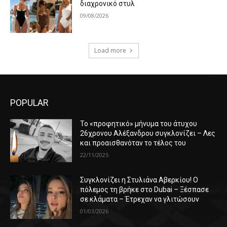
διαχρονικό στυλ
09/08/2026
Load more
POPULAR
Το «προφητικό» μήνυμα του άτυχου
26χρονου Αλέξανδρου συγκλονίζει – Λες
και προαισθανόταν το τέλος του
22/11/2025
Συγκλονίζει η Στυλιάνα Αβερκίου! Ο
πόλεμος τη βρήκε στο Dubai – Ξέσπασε
σε κλάματα – Έτρεχαν να γλιτώσουν
01/03/2026