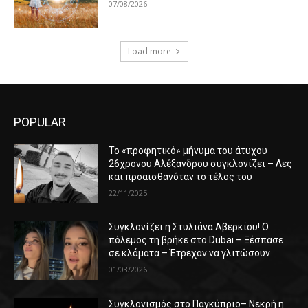
07/08/2026
Load more
POPULAR
Το «προφητικό» μήνυμα του άτυχου
26χρονου Αλέξανδρου συγκλονίζει – Λες
και προαισθανόταν το τέλος του
22/11/2025
Συγκλονίζει η Στυλιάνα Αβερκίου! Ο
πόλεμος τη βρήκε στο Dubai – Ξέσπασε
σε κλάματα – Έτρεχαν να γλιτώσουν
01/03/2026
Συγκλονισμός στο Παγκύπριο– Νεκρή η