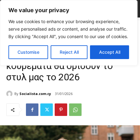
We value your privacy
We use cookies to enhance your browsing experience,
Home
FASHION & BEAUTY
Οι ειδικοί μίλησαν: Αυτά τα 5
serve personalised ads or content, and analyse our traffic.
κουρέματα θα ορίσουν το στυλ μας...
By clicking "Accept All", you consent to our use of cookies.
FASHION & BEAUTY
Γυναίκα
TOP NEWS
Οι ειδικοί μίλησαν: Αυτά τα 5
Customise
Reject All
Accept All
κουρέματα θα ορίσουν το
στυλ μας το 2026
By
Socialista.com.cy
31/01/2026