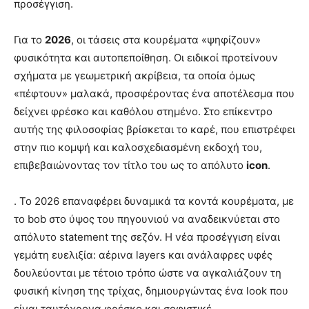
προσέγγιση.
Για το
2026
, οι τάσεις στα κουρέματα «ψηφίζουν»
φυσικότητα και αυτοπεποίθηση. Οι ειδικοί προτείνουν
σχήματα με γεωμετρική ακρίβεια, τα οποία όμως
«πέφτουν» μαλακά, προσφέροντας ένα αποτέλεσμα που
δείχνει φρέσκο και καθόλου στημένο. Στο επίκεντρο
αυτής της φιλοσοφίας βρίσκεται το καρέ, που επιστρέφει
στην πιο κομψή και καλοσχεδιασμένη εκδοχή του,
επιβεβαιώνοντας τον τίτλο του ως το απόλυτο
icon
.
. Το 2026 επαναφέρει δυναμικά τα κοντά κουρέματα, με
το bob στο ύψος του πηγουνιού να αναδεικνύεται στο
απόλυτο statement της σεζόν. Η νέα προσέγγιση είναι
γεμάτη ευελιξία: αέρινα layers και ανάλαφρες υφές
δουλεύονται με τέτοιο τρόπο ώστε να αγκαλιάζουν τη
φυσική κίνηση της τρίχας, δημιουργώντας ένα look που
είναι ταυτόχρονα φρέσκο και σοφιστικέ.