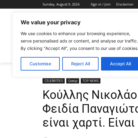
Sunday, August 9, 2026
Sign in / Join
Disclaimer
We value your privacy
We use cookies to enhance your browsing experience,
serve personalised ads or content, and analyse our traffic.
By clicking "Accept All", you consent to our use of cookies
CELEBRITIES
FASHION & BEAUTY
Customise
Reject All
Accept All
Home
CELEBRITIES
Κούλλης Νικολάου: Η στήριξη σ
CELEBRITIES
Gossip
TOP NEWS
Κούλλης Νικολάου
Φειδία Παναγιώτ
είναι χαρτί. Είνα