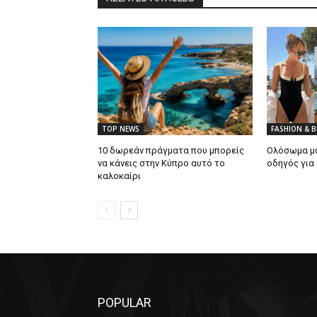
TOP NEWS
FASHION & 
10 δωρεάν πράγματα που μπορείς
Ολόσωμα μα
να κάνεις στην Κύπρο αυτό το
οδηγός για
καλοκαίρι
POPULAR