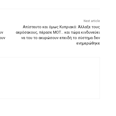
Next article
Απίστευτο και όμως Κυπριακό: Άλλαξε τους
υν
αερόσακους, πέρασε ΜΟΤ… και τώρα κινδυνεύει
ουν
να του το ακυρώσουν επειδή το σύστημα δεν
ενημερώθηκε