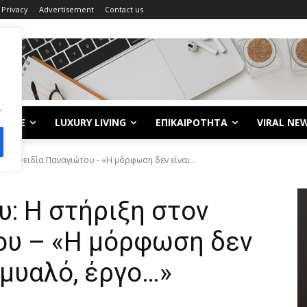
Privacy
Advertisement
Contact us
.
LIFE
LUXURY LIVING
ΕΠΙΚΑΙΡΟΤΗΤΑ
VIRAL NE
τον Φειδία Παναγιώτου - «Η μόρφωση δεν είναι...
: Η στήριξη στον
ου – «Η μόρφωση δεν
ι μυαλό, έργο…»