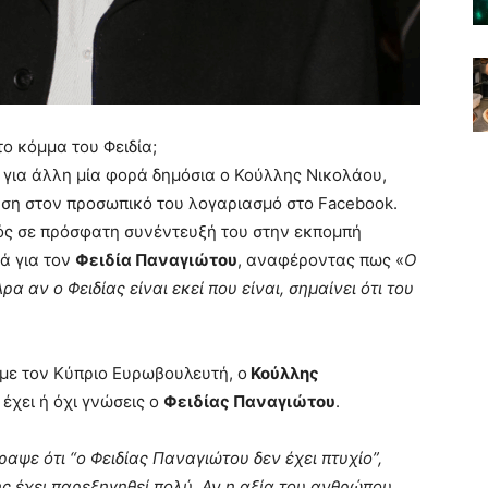
ο κόμμα του Φειδία;
 για άλλη μία φορά δημόσια ο Κούλλης Νικολάου,
ση στον προσωπικό του λογαριασμό στο Facebook.
ός σε πρόσφατη συνέντευξή του στην εκπομπή
τά για τον
Φειδία Παναγιώτου
, αναφέροντας πως «
Ο
α αν ο Φειδίας είναι εκεί που είναι, σημαίνει ότι του
με τον Κύπριο Ευρωβουλευτή, ο
Κούλλης
 έχει ή όχι γνώσεις ο
Φειδίας Παναγιώτου
.
ψε ότι “ο Φειδίας Παναγιώτου δεν έχει πτυχίο”,
ς έχει παρεξηγηθεί πολύ. Αν η αξία του ανθρώπου