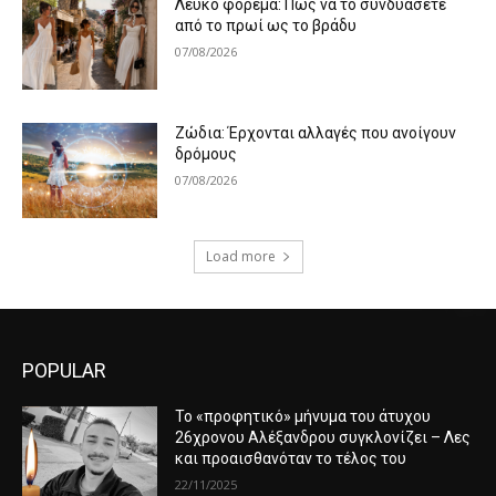
Λευκό φόρεμα: Πώς να το συνδυάσετε
από το πρωί ως το βράδυ
07/08/2026
Ζώδια: Έρχονται αλλαγές που ανοίγουν
δρόμους
07/08/2026
Load more
POPULAR
Το «προφητικό» μήνυμα του άτυχου
26χρονου Αλέξανδρου συγκλονίζει – Λες
και προαισθανόταν το τέλος του
22/11/2025