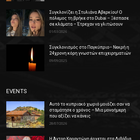
Συγκλονίζει η Στυλιάνα Αβερκίου! Ο
πόλεμος τη βρήκε στο Dubai – Ξέσπασε
σε κλάματα – Έτρεχαν να γλιτώσουν
01/03/2026
Συγκλονισμός στο Παγκύπριο– Νεκρή η
24χρονη κόρη γνωστών επιχειρηματιών
09/09/2025
EVENTS
Αυτό το κυπριακό χωριό μοιάζει σαν να
σταμάτησε ο χρόνος – Μια μονοήμερη
που αξίζει να κάνεις
28/07/2026
Η Άντρη Καραντώνη έρχεται στα Λιβάδια