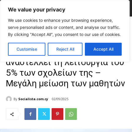
We value your privacy
We use cookies to enhance your browsing experience,
Home
ΕΠΙΚΑΙΡΟΤΗΤΑ
Ελλάδα
Financial Times: Η Ελλάδα
serve personalised ads or content, and analyse our traffic.
αναστέλλει τη λειτουργία του 5% των σχολείων της...
By clicking "Accept All", you consent to our use of cookies.
ΕΠΙΚΑΙΡΟΤΗΤΑ
Ελλάδα
Financial Times: Η Ελλάδα
Customise
Reject All
Accept All
αναστέλλει τη λειτουργία του
5% των σχολείων της –
Μεγάλη μείωση των μαθητών
By
Socialista.com.cy
02/09/2025