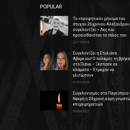
POPULAR
Το «προφητικό» μήνυμα του
άτυχου 26χρονου Αλέξανδρου
συγκλονίζει – Λες και
προαισθανόταν το τέλος του
22/11/2025
Συγκλονίζει η Στυλιάνα
Αβερκίου! Ο πόλεμος τη βρήκ
στο Dubai – Ξέσπασε σε
κλάματα – Έτρεχαν να
γλιτώσουν
01/03/2026
Συγκλονισμός στο Παγκύπριο
Νεκρή η 24χρονη κόρη γνωστ
επιχειρηματιών
09/09/2025