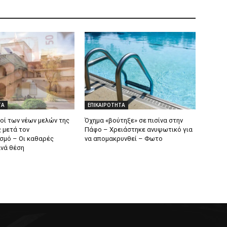
ΤΑ
ΕΠΙΚΑΙΡΟΤΗΤΑ
θοί των νέων μελών της
Όχημα «βούτηξε» σε πισίνα στην
 μετά τον
Πάφο – Χρειάστηκε ανυψωτικό για
σμό – Οι καθαρές
να απομακρυνθεί – Φωτο
νά θέση