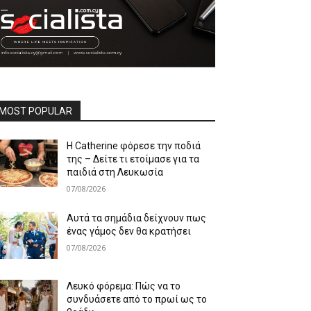
MOST POPULAR
Η Catherine φόρεσε την ποδιά
της – Δείτε τι ετοίμασε για τα
παιδιά στη Λευκωσία
07/08/2026
Αυτά τα σημάδια δείχνουν πως
ένας γάμος δεν θα κρατήσει
07/08/2026
Λευκό φόρεμα: Πώς να το
συνδυάσετε από το πρωί ως το