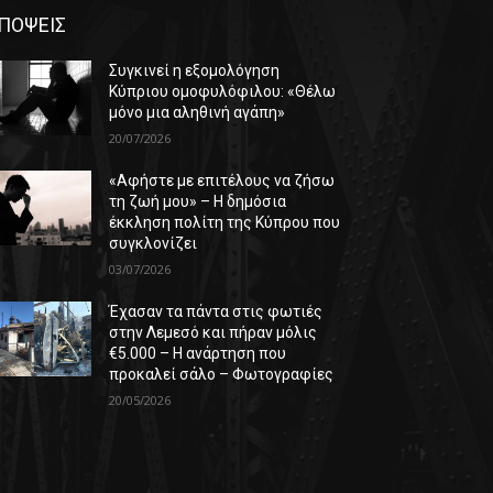
ΠΟΨΕΙΣ
Συγκινεί η εξομολόγηση
Κύπριου ομοφυλόφιλου: «Θέλω
μόνο μια αληθινή αγάπη»
20/07/2026
«Αφήστε με επιτέλους να ζήσω
τη ζωή μου» – Η δημόσια
έκκληση πολίτη της Κύπρου που
συγκλονίζει
03/07/2026
Έχασαν τα πάντα στις φωτιές
στην Λεμεσό και πήραν μόλις
€5.000 – Η ανάρτηση που
προκαλεί σάλο – Φωτογραφίες
20/05/2026