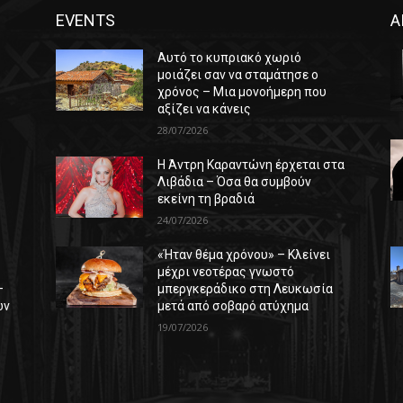
EVENTS
Α
Αυτό το κυπριακό χωριό
μοιάζει σαν να σταμάτησε ο
χρόνος – Μια μονοήμερη που
αξίζει να κάνεις
28/07/2026
Η Άντρη Καραντώνη έρχεται στα
ε
Λιβάδια – Όσα θα συμβούν
εκείνη τη βραδιά
24/07/2026
«Ήταν θέμα χρόνου» – Κλείνει
μέχρι νεοτέρας γνωστό
–
μπεργκεράδικο στη Λευκωσία
ών
μετά από σοβαρό ατύχημα
19/07/2026