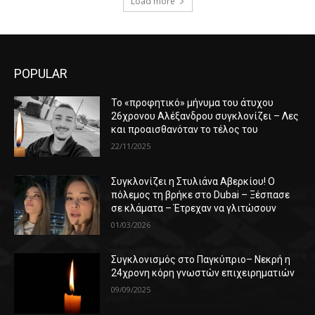
Load more
POPULAR
Το «προφητικό» μήνυμα του άτυχου
26χρονου Αλέξανδρου συγκλονίζει – Λες
και προαισθανόταν το τέλος του
22/11/2025
Συγκλονίζει η Στυλιάνα Αβερκίου! Ο
πόλεμος τη βρήκε στο Dubai – Ξέσπασε
σε κλάματα – Έτρεχαν να γλιτώσουν
01/03/2026
Συγκλονισμός στο Παγκύπριο– Νεκρή η
24χρονη κόρη γνωστών επιχειρηματιών
09/09/2025