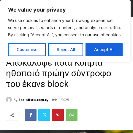
We value your privacy
We use cookies to enhance your browsing experience,
Home
CELEBRITIES
Δημήτρης Αλεξάνδρου: Αποκάλυψε ποια
serve personalised ads or content, and analyse our traffic.
Κύπρια ηθοποιό πρώην σύντροφο του έκανε block
By clicking "Accept All", you consent to our use of cookies.
CELEBRITIES
Gossip
TOP NEWS
Δημήτρης Αλεξάνδρου:
Customise
Reject All
Accept All
Αποκάλυψε ποια Κύπρια
ηθοποιό πρώην σύντροφο
του έκανε block
By
Socialista.com.cy
04/11/2025