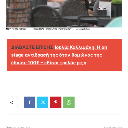
ΔΙΑΒΑΣΤΕ ΕΠΙΣΗΣ
Ιουλία Καλλιμάνη: Η on
stage αντίδρασή της όταν θαμώνας της
έδωσε 100€ – «Είσαι τρελός ρε;»