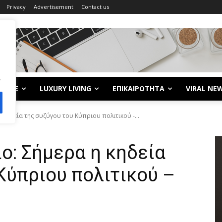
Privacy
Advertisement
Contact us
.
LIFE
LUXURY LIVING
ΕΠΙΚΑΙΡΟΤΗΤΑ
VIRAL NE
η κηδεία της συζύγου του Κύπριου πολιτικού -...
ίο: Σήμερα η κηδεία
Κύπριου πολιτικού –