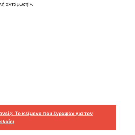
λή αντάμωση!».
ανείς: Το κείμενο που έγραψαν για τον
κλαίει