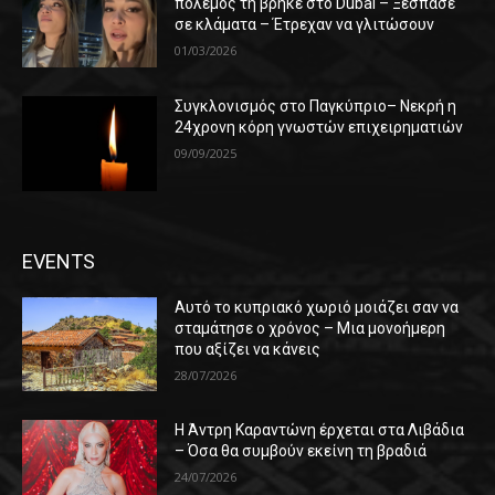
πόλεμος τη βρήκε στο Dubai – Ξέσπασε
σε κλάματα – Έτρεχαν να γλιτώσουν
01/03/2026
Συγκλονισμός στο Παγκύπριο– Νεκρή η
24χρονη κόρη γνωστών επιχειρηματιών
09/09/2025
EVENTS
Αυτό το κυπριακό χωριό μοιάζει σαν να
σταμάτησε ο χρόνος – Μια μονοήμερη
που αξίζει να κάνεις
28/07/2026
Η Άντρη Καραντώνη έρχεται στα Λιβάδια
– Όσα θα συμβούν εκείνη τη βραδιά
24/07/2026