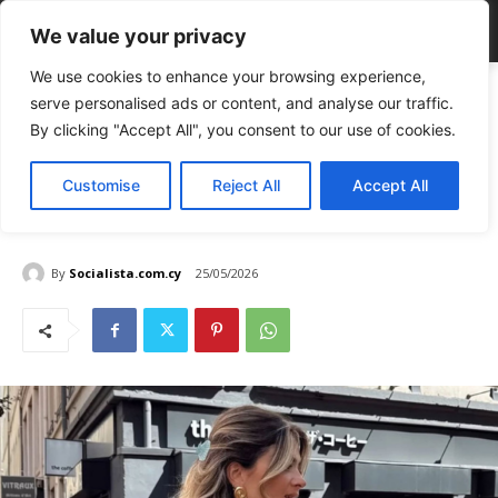
We value your privacy
We use cookies to enhance your browsing experience,
Home
LIFE
Τα 5 ζώδια που κάνουν ολικό restart πριν το καλοκαίρι
serve personalised ads or content, and analyse our traffic.
LIFE
By clicking "Accept All", you consent to our use of cookies.
Ζώδια
TOP NEWS
Τα 5 ζώδια που κάνουν ολικό
Customise
Reject All
Accept All
restart πριν το καλοκαίρι
By
Socialista.com.cy
25/05/2026