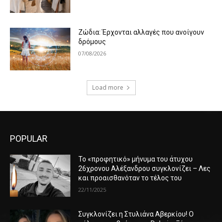
Ζώδια: Έρχονται αλλαγές που ανοίγουν
δρόμους
07/08/2026
Load more
POPULAR
Το «προφητικό» μήνυμα του άτυχου
26χρονου Αλέξανδρου συγκλονίζει – Λες
και προαισθανόταν το τέλος του
22/11/2025
Συγκλονίζει η Στυλιάνα Αβερκίου! Ο