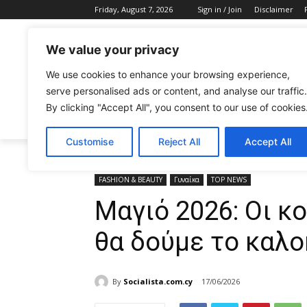
Friday, August 7, 2026
Sign in / Join
Disclaimer
We value your privacy
We use cookies to enhance your browsing experience,
serve personalised ads or content, and analyse our traffic.
By clicking "Accept All", you consent to our use of cookies
CELEBRITIES
FASHION & BEAUTY
Customise
Reject All
Accept All
Home
FASHION & BEAUTY
Μαγιό 2026: Οι κορυφα
FASHION & BEAUTY
Γυναίκα
TOP NEWS
Μαγιό 2026: Οι κ
θα δούμε το καλο
By
Socialista.com.cy
17/06/2026