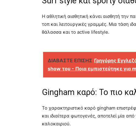
Surf style και sporty διά
Η αθλητική αισθητική κάνει αισθητή την π
τοπ και λειτουργικές γραμμές. Μια τάση ιδ
θάλασσα και το active lifestyle.
ΔΙΑΒΑΣΤΕ ΕΠΙΣΗΣ
Γρηγόρης Εγγλεζός
show του - Ποια εμπιστεύτηκε για 
Gingham καρό: Το πιο καλ
Το χαρακτηριστικό καρό gingham επιστρέφε
και ιδιαίτερα φωτογενές, αποτελεί μία από
καλοκαιριού.