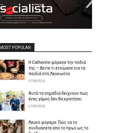
MOST POPULAR
Η Catherine φόρεσε την ποδιά
της – Δείτε τι ετοίμασε για τα
παιδιά στη Λευκωσία
07/08/2026
Αυτά τα σημάδια δείχνουν πως
ένας γάμος δεν θα κρατήσει
07/08/2026
Λευκό φόρεμα: Πώς να το
συνδυάσετε από το πρωί ως το