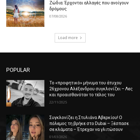
Ζώδια: Έρχονται αλλαγές που ανοίγουν
δρόμους
07/08/2026
Load more
POPULAR
Το «προφητικό» μήνυμα του άτυχου
26χρονου Αλέξανδρου συγκλονίζει – Λες
και προαισθανόταν το τέλος του
22/11/2025
Συγκλονίζει η Στυλιάνα Αβερκίου! Ο
πόλεμος τη βρήκε στο Dubai – Ξέσπασε
σε κλάματα – Έτρεχαν να γλιτώσουν
01/03/2026