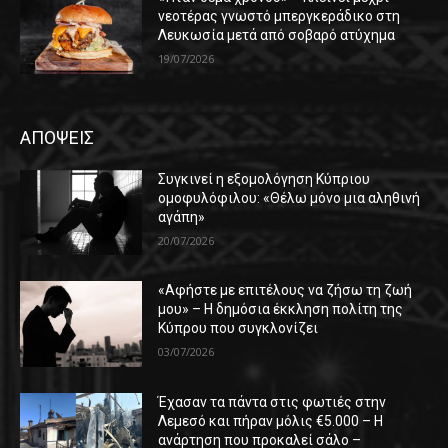
νεοτέρας γνωστό μπεργκεράδικο στη
Λευκωσία μετά από σοβαρό ατύχημα
19/07/2026
ΑΠΟΨΕΙΣ
Συγκινεί η εξομολόγηση Κύπριου
ομοφυλόφιλου: «Θέλω μόνο μια αληθινή
αγάπη»
20/07/2026
«Αφήστε με επιτέλους να ζήσω τη ζωή
μου» – Η δημόσια έκκληση πολίτη της
Κύπρου που συγκλονίζει
03/07/2026
Έχασαν τα πάντα στις φωτιές στην
Λεμεσό και πήραν μόλις €5.000 – Η
ανάρτηση που προκαλεί σάλο –