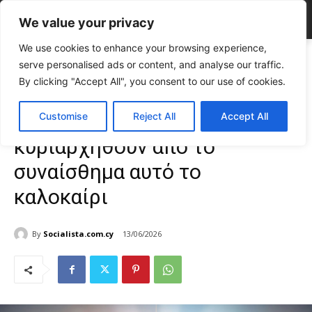
We value your privacy
We use cookies to enhance your browsing experience,
Home
LIFE
Αυτά τα 5 ζώδια θα κυριαρχηθούν από το συναίσθημα
serve personalised ads or content, and analyse our traffic.
αυτό το καλοκαίρι
By clicking "Accept All", you consent to our use of cookies.
LIFE
Ζώδια
Αυτά τα 5 ζώδια θα
Customise
Reject All
Accept All
κυριαρχηθούν από το
συναίσθημα αυτό το
καλοκαίρι
By
Socialista.com.cy
13/06/2026