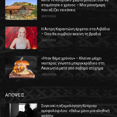
σταμάτησε ο χρόνος – Μια μονοήμερη
που αξίζει να κάνεις
28/07/2026
Η Άντρη Καραντώνη έρχεται στα Λιβάδια
– Όσα θα συμβούν εκείνη τη βραδιά
24/07/2026
«Ήταν θέμα χρόνου» – Κλείνει μέχρι
νεοτέρας γνωστό μπεργκεράδικο στη
Λευκωσία μετά από σοβαρό ατύχημα
19/07/2026
ΑΠΟΨΕΙΣ
Συγκινεί η εξομολόγηση Κύπριου
ομοφυλόφιλου: «Θέλω μόνο μια αληθινή
αγάπη»