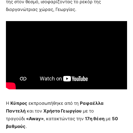
της στον θεσμό, ισοφαρίζοντας το ρεκόρ της
διοργανώτριας χώρας, Γεωργίας.
Η
Κύπρος
εκπροσωπήθηκε από τη
Ραφαέλλα
Παντελή
και τον
Χρήστο Γεωργίου
με το
τραγούδι
«Away»
, κατακτώντας την
17η θέση
με
50
βαθμούς
.