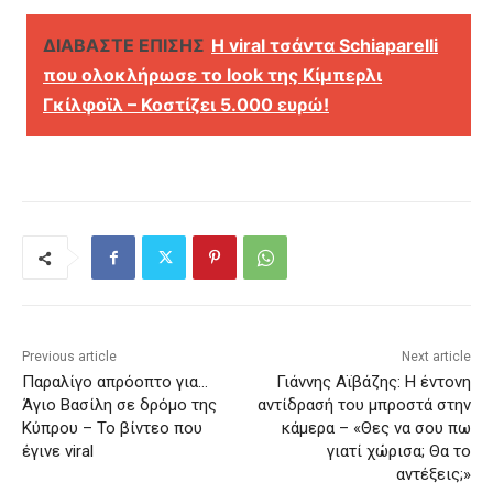
ΔΙΑΒΑΣΤΕ ΕΠΙΣΗΣ
Η viral τσάντα Schiaparelli
που ολοκλήρωσε το look της Κίμπερλι
Γκίλφοϊλ – Κοστίζει 5.000 ευρώ!
Previous article
Next article
Παραλίγο απρόοπτο για…
Γιάννης Αϊβάζης: Η έντονη
Άγιο Βασίλη σε δρόμο της
αντίδρασή του μπροστά στην
Κύπρου – Το βίντεο που
κάμερα – «Θες να σου πω
έγινε viral
γιατί χώρισα; Θα το
αντέξεις;»