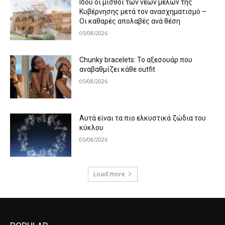
Ιδού οι μισθοί των νέων μελών της
Κυβέρνησης μετά τον ανασχηματισμό –
Οι καθαρές απολαβές ανά θέση
05/08/2026
Chunky bracelets: Το αξεσουάρ που
αναβαθμίζει κάθε outfit
05/08/2026
Αυτά είναι τα πιο ελκυστικά ζώδια του
κύκλου
05/08/2026
Load more