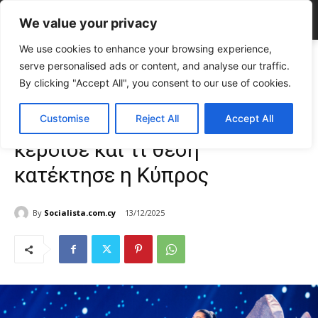
We value your privacy
We use cookies to enhance your browsing experience,
Home
CELEBRITIES
Junior Eurovision: Ποια χώρα κέρδισε και τι θέση
serve personalised ads or content, and analyse our traffic.
κατέκτησε η Κύπρος
By clicking "Accept All", you consent to our use of cookies.
CELEBRITIES
Gossip
TOP NEWS
Junior Eurovision: Ποια χώρα
Customise
Reject All
Accept All
κέρδισε και τι θέση
κατέκτησε η Κύπρος
By
Socialista.com.cy
13/12/2025