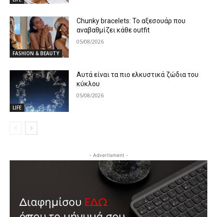
Chunky bracelets: Το αξεσουάρ που
αναβαθμίζει κάθε outfit
05/08/2026
FASHION & BEAUTY
Αυτά είναι τα πιο ελκυστικά ζώδια του
κύκλου
05/08/2026
LIFE
- Advertisment -