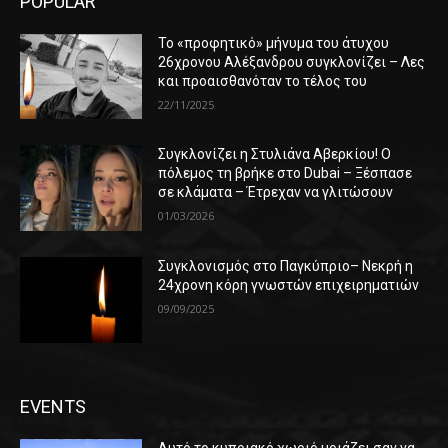
POPULAR
Το «προφητικό» μήνυμα του άτυχου
26χρονου Αλέξανδρου συγκλονίζει – Λες
και προαισθανόταν το τέλος του
22/11/2025
Συγκλονίζει η Στυλιάνα Αβερκίου! Ο
πόλεμος τη βρήκε στο Dubai – Ξέσπασε
σε κλάματα – Έτρεχαν να γλιτώσουν
01/03/2026
Συγκλονισμός στο Παγκύπριο– Νεκρή η
24χρονη κόρη γνωστών επιχειρηματιών
09/09/2025
EVENTS
Αυτό το κυπριακό χωριό μοιάζει σαν να