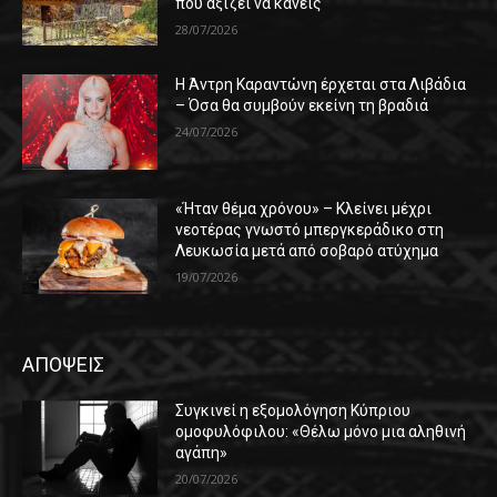
που αξίζει να κάνεις
28/07/2026
Η Άντρη Καραντώνη έρχεται στα Λιβάδια
– Όσα θα συμβούν εκείνη τη βραδιά
24/07/2026
«Ήταν θέμα χρόνου» – Κλείνει μέχρι
νεοτέρας γνωστό μπεργκεράδικο στη
Λευκωσία μετά από σοβαρό ατύχημα
19/07/2026
ΑΠΟΨΕΙΣ
Συγκινεί η εξομολόγηση Κύπριου
ομοφυλόφιλου: «Θέλω μόνο μια αληθινή
αγάπη»
20/07/2026