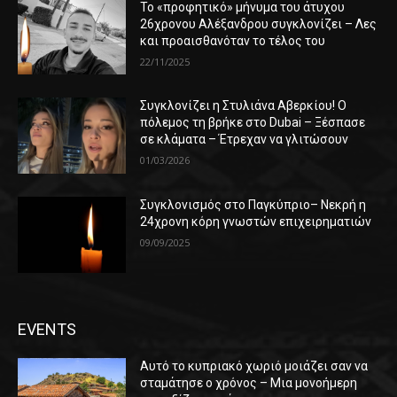
Το «προφητικό» μήνυμα του άτυχου
26χρονου Αλέξανδρου συγκλονίζει – Λες
και προαισθανόταν το τέλος του
22/11/2025
Συγκλονίζει η Στυλιάνα Αβερκίου! Ο
πόλεμος τη βρήκε στο Dubai – Ξέσπασε
σε κλάματα – Έτρεχαν να γλιτώσουν
01/03/2026
Συγκλονισμός στο Παγκύπριο– Νεκρή η
24χρονη κόρη γνωστών επιχειρηματιών
09/09/2025
EVENTS
Αυτό το κυπριακό χωριό μοιάζει σαν να
σταμάτησε ο χρόνος – Μια μονοήμερη