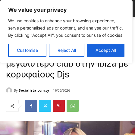
We value your privacy
We use cookies to enhance your browsing experience,
Home
CELEBRITIES
Άννα Βίσση: Διασκέδασε στο μεγαλύτερο club
serve personalised ads or content, and analyse our traffic.
στην Ibiza με κορυφαίους Djs
By clicking "Accept All", you consent to our use of cookies.
CELEBRITIES
Gossip
TOP NEWS
Άννα Βίσση: Διασκέδασε στο
Customise
Reject All
Accept All
μεγαλύτερο club στην Ibiza με
κορυφαίους Djs
By
Socialista.com.cy
16/05/2026