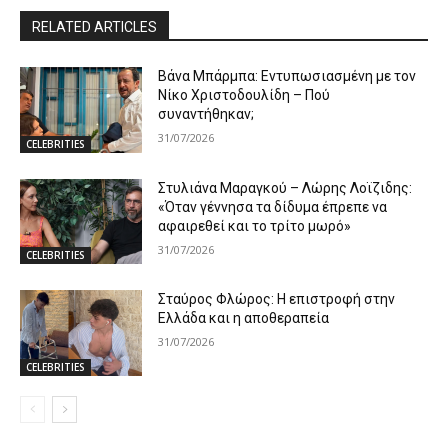
RELATED ARTICLES
Βάνα Μπάρμπα: Εντυπωσιασμένη με τον
Νίκο Χριστοδουλίδη – Πού
συναντήθηκαν;
31/07/2026
CELEBRITIES
Στυλιάνα Μαραγκού – Λώρης Λοϊζιδης:
«Όταν γέννησα τα δίδυμα έπρεπε να
αφαιρεθεί και το τρίτο μωρό»
31/07/2026
CELEBRITIES
Σταύρος Φλώρος: Η επιστροφή στην
Ελλάδα και η αποθεραπεία
31/07/2026
CELEBRITIES