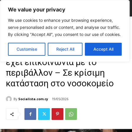
We value your privacy
We use cookies to enhance your browsing experience,
Home
CELEBRITIES
Γωγώ Μαστροκώστα: Δεν έχει επικοινωνία με το
serve personalised ads or content, and analyse our traffic.
περιβάλλον - Σε κρίσιμη κατάσταση...
By clicking "Accept All", you consent to our use of cookies.
CELEBRITIES
Gossip
Γωγώ Μαστροκώστα: Δεν
Customise
Reject All
Accept All
έχει επικοινωνία με το
περιβάλλον – Σε κρίσιμη
κατάσταση στο νοσοκομείο
By
Socialista.com.cy
19/05/2026