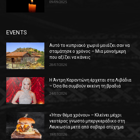
09/09/2025
EVENTS
Αυτό το κυπριακό χωριό μοιάζει σαν να
σταμάτησε ο χρόνος – Μια μονοήμερη
που αξίζει να κάνεις
28/07/2026
Η Άντρη Καραντώνη έρχεται στα Λιβάδια
– Όσα θα συμβούν εκείνη τη βραδιά
24/07/2026
«Ήταν θέμα χρόνου» – Κλείνει μέχρι
νεοτέρας γνωστό μπεργκεράδικο στη
Λευκωσία μετά από σοβαρό ατύχημα
19/07/2026