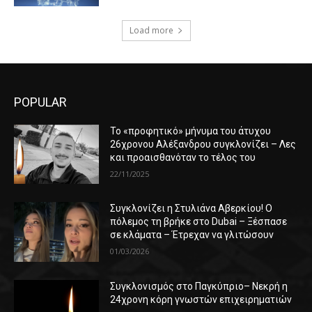
Load more
POPULAR
Το «προφητικό» μήνυμα του άτυχου
26χρονου Αλέξανδρου συγκλονίζει – Λες
και προαισθανόταν το τέλος του
22/11/2025
Συγκλονίζει η Στυλιάνα Αβερκίου! Ο
πόλεμος τη βρήκε στο Dubai – Ξέσπασε
σε κλάματα – Έτρεχαν να γλιτώσουν
01/03/2026
Συγκλονισμός στο Παγκύπριο– Νεκρή η
24χρονη κόρη γνωστών επιχειρηματιών