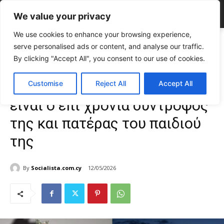
We value your privacy
We use cookies to enhance your browsing experience,
Home
CELEBRITIES
Αναστασία Γιούσεφ: Αυτός είναι ο επί χρόνια
serve personalised ads or content, and analyse our traffic.
σύντροφός της και πατέρας του...
By clicking "Accept All", you consent to our use of cookies.
CELEBRITIES
Gossip
TOP NEWS
Αναστασία Γιούσεφ: Αυτός
Customise
Reject All
Accept All
είναι ο επί χρόνια σύντροφός
της και πατέρας του παιδιού
της
By
Socialista.com.cy
12/05/2026