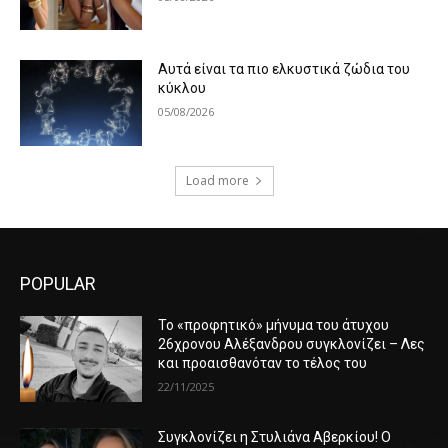
Αυτά είναι τα πιο ελκυστικά ζώδια του
κύκλου
05/08/2026
Load more
POPULAR
Το «προφητικό» μήνυμα του άτυχου
26χρονου Αλέξανδρου συγκλονίζει – Λες
και προαισθανόταν το τέλος του
22/11/2025
Συγκλονίζει η Στυλιάνα Αβερκίου! Ο