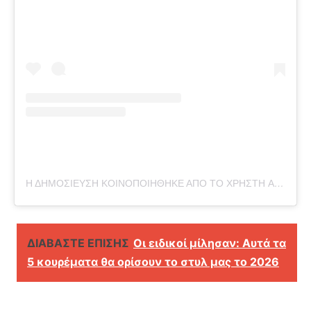
Η ΔΗΜΟΣΙΕΥΣΗ ΚΟΙΝΟΠΟΙΗΘΗΚΕ ΑΠΟ ΤΟ ΧΡΗΣΤΗ ANASTASIA GIOUSEF (@ANASTASIA_GIOUSEF)
ΔΙΑΒΑΣΤΕ ΕΠΙΣΗΣ
Οι ειδικοί μίλησαν: Αυτά τα
5 κουρέματα θα ορίσουν το στυλ μας το 2026