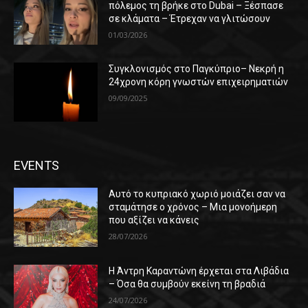
πόλεμος τη βρήκε στο Dubai – Ξέσπασε
σε κλάματα – Έτρεχαν να γλιτώσουν
01/03/2026
Συγκλονισμός στο Παγκύπριο– Νεκρή η
24χρονη κόρη γνωστών επιχειρηματιών
09/09/2025
EVENTS
Αυτό το κυπριακό χωριό μοιάζει σαν να
σταμάτησε ο χρόνος – Μια μονοήμερη
που αξίζει να κάνεις
28/07/2026
Η Άντρη Καραντώνη έρχεται στα Λιβάδια
– Όσα θα συμβούν εκείνη τη βραδιά
24/07/2026