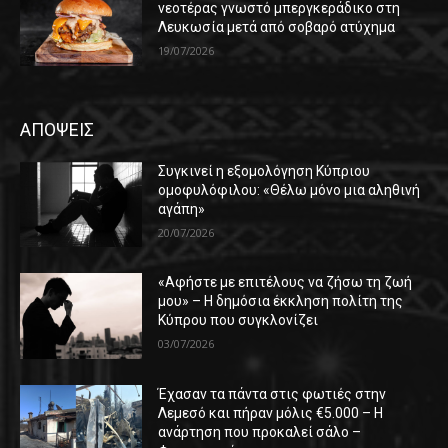
νεοτέρας γνωστό μπεργκεράδικο στη
Λευκωσία μετά από σοβαρό ατύχημα
19/07/2026
ΑΠΟΨΕΙΣ
Συγκινεί η εξομολόγηση Κύπριου
ομοφυλόφιλου: «Θέλω μόνο μια αληθινή
αγάπη»
20/07/2026
«Αφήστε με επιτέλους να ζήσω τη ζωή
μου» – Η δημόσια έκκληση πολίτη της
Κύπρου που συγκλονίζει
03/07/2026
Έχασαν τα πάντα στις φωτιές στην
Λεμεσό και πήραν μόλις €5.000 – Η
ανάρτηση που προκαλεί σάλο –