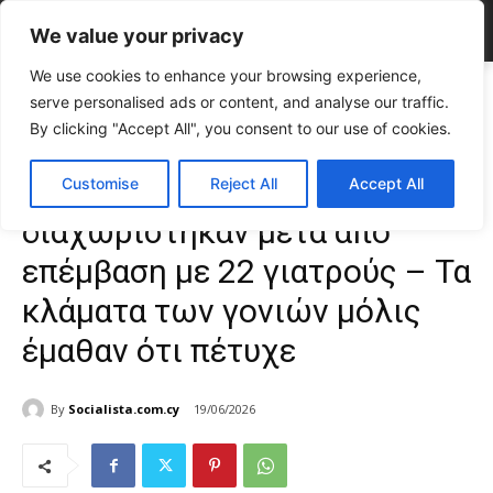
We value your privacy
We use cookies to enhance your browsing experience,
Home
ΕΠΙΚΑΙΡΟΤΗΤΑ
Διεθνή
Σιαμαία κοριτσάκια διαχωρίστηκαν
serve personalised ads or content, and analyse our traffic.
μετά από επέμβαση με 22 γιατρούς - Τα κλάματα...
By clicking "Accept All", you consent to our use of cookies.
ΕΠΙΚΑΙΡΟΤΗΤΑ
Διεθνή
Σιαμαία κοριτσάκια
Customise
Reject All
Accept All
διαχωρίστηκαν μετά από
επέμβαση με 22 γιατρούς – Τα
κλάματα των γονιών μόλις
έμαθαν ότι πέτυχε
By
Socialista.com.cy
19/06/2026