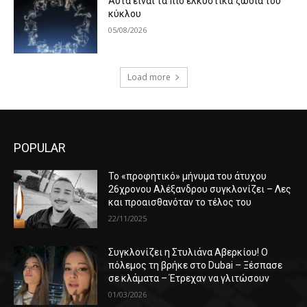
Αυτά είναι τα πιο ελκυστικά ζώδια του
κύκλου
05/08/2026
Load more
POPULAR
Το «προφητικό» μήνυμα του άτυχου
26χρονου Αλέξανδρου συγκλονίζει – Λες
και προαισθανόταν το τέλος του
22/11/2025
Συγκλονίζει η Στυλιάνα Αβερκίου! Ο
πόλεμος τη βρήκε στο Dubai – Ξέσπασε
σε κλάματα – Έτρεχαν να γλιτώσουν
01/03/2026