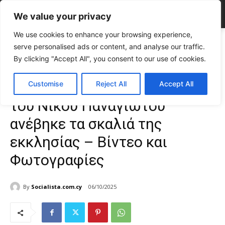
We value your privacy
We use cookies to enhance your browsing experience,
Home
CELEBRITIES
Συγκίνηση! Η κουκλάρα κόρη του Νίκου
serve personalised ads or content, and analyse our traffic.
Παναγιώτου ανέβηκε τα σκαλιά της εκκλησίας...
By clicking "Accept All", you consent to our use of cookies.
CELEBRITIES
Gossip
Συγκίνηση! Η κουκλάρα κόρη
Customise
Reject All
Accept All
του Νίκου Παναγιώτου
ανέβηκε τα σκαλιά της
εκκλησίας – Βίντεο και
Φωτογραφίες
By
Socialista.com.cy
06/10/2025