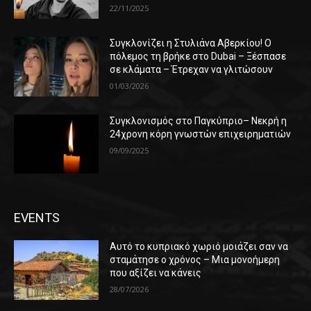
22/11/2025
Συγκλονίζει η Στυλιάνα Αβερκίου! Ο
πόλεμος τη βρήκε στο Dubai – Ξέσπασε
σε κλάματα – Έτρεχαν να γλιτώσουν
01/03/2026
Συγκλονισμός στο Παγκύπριο– Νεκρή η
24χρονη κόρη γνωστών επιχειρηματιών
09/09/2025
EVENTS
Αυτό το κυπριακό χωριό μοιάζει σαν να
σταμάτησε ο χρόνος – Μια μονοήμερη
που αξίζει να κάνεις
28/07/2026