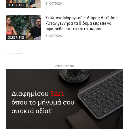
31/07/2026
CELEBRITIES
Στυλιάνα Μαραγκού – Λώρης Λοϊζιδης:
«Όταν γέννησα τα δίδυμα έπρεπε να
αφαιρεθεί και το τρίτο μωρό»
31/07/2026
CELEBRITIES
- Advertisment -