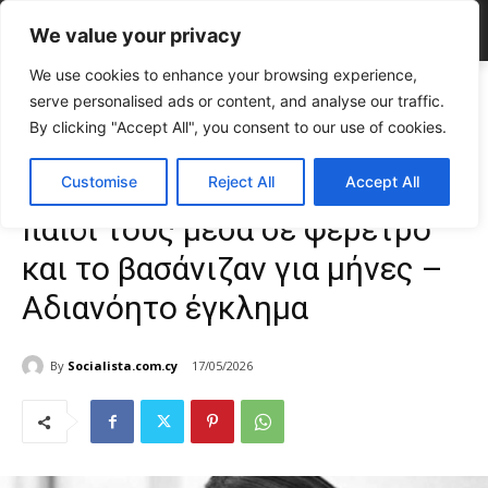
We value your privacy
We use cookies to enhance your browsing experience,
Home
ΕΠΙΚΑΙΡΟΤΗΤΑ
Διεθνή
Φρίκη: Κρατούσαν το 2χρονο παιδί
serve personalised ads or content, and analyse our traffic.
τους μέσα σε φέρετρο και το βασάνιζαν...
By clicking "Accept All", you consent to our use of cookies.
ΕΠΙΚΑΙΡΟΤΗΤΑ
Διεθνή
Φρίκη: Κρατούσαν το 2χρονο
Customise
Reject All
Accept All
παιδί τους μέσα σε φέρετρο
και το βασάνιζαν για μήνες –
Αδιανόητο έγκλημα
By
Socialista.com.cy
17/05/2026