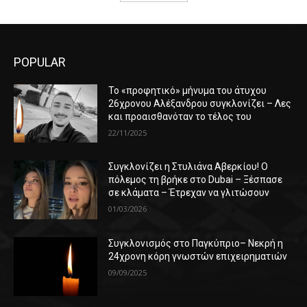
POPULAR
Το «προφητικό» μήνυμα του άτυχου
26χρονου Αλέξανδρου συγκλονίζει – Λες
και προαισθανόταν το τέλος του
22/11/2025
Συγκλονίζει η Στυλιάνα Αβερκίου! Ο
πόλεμος τη βρήκε στο Dubai – Ξέσπασε
σε κλάματα – Έτρεχαν να γλιτώσουν
01/03/2026
Συγκλονισμός στο Παγκύπριο– Νεκρή η
24χρονη κόρη γνωστών επιχειρηματιών
09/09/2025