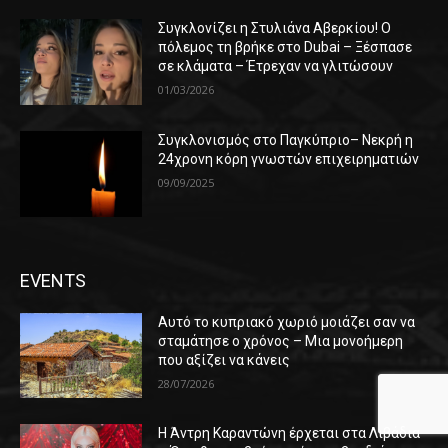
Συγκλονίζει η Στυλιάνα Αβερκίου! Ο
πόλεμος τη βρήκε στο Dubai – Ξέσπασε
σε κλάματα – Έτρεχαν να γλιτώσουν
01/03/2026
Συγκλονισμός στο Παγκύπριο– Νεκρή η
24χρονη κόρη γνωστών επιχειρηματιών
09/09/2025
EVENTS
Αυτό το κυπριακό χωριό μοιάζει σαν να
σταμάτησε ο χρόνος – Μια μονοήμερη
που αξίζει να κάνεις
28/07/2026
Η Άντρη Καραντώνη έρχεται στα Λιβάδια