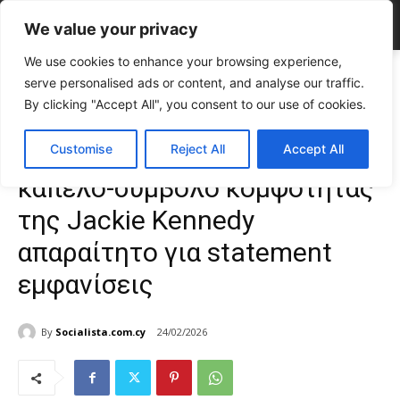
We value your privacy
We use cookies to enhance your browsing experience,
Home
FASHION & BEAUTY
Το Pillbox Hat επιστρέφει: Το καπέλο-
serve personalised ads or content, and analyse our traffic.
σύμβολο κομψότητας της Jackie Kennedy απαραίτητο για...
By clicking "Accept All", you consent to our use of cookies.
FASHION & BEAUTY
Γυναίκα
TOP NEWS
Το Pillbox Hat επιστρέφει: Το
Customise
Reject All
Accept All
καπέλο-σύμβολο κομψότητας
της Jackie Kennedy
απαραίτητο για statement
εμφανίσεις
By
Socialista.com.cy
24/02/2026