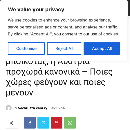
We value your privacy
We use cookies to enhance your browsing experience,
Home
CELEBRITIES
Eurovision 2026: Παρά το μποϊκοτάζ, η Αυστρία
serve personalised ads or content, and analyse our traffic.
προχωρά κανονικά – Ποιες χώρες...
By clicking "Accept All", you consent to our use of cookies.
CELEBRITIES
Gossip
Eurovision 2026: Παρά το
Customise
Reject All
Accept All
μποϊκοτάζ, η Αυστρία
προχωρά κανονικά – Ποιες
χώρες φεύγουν και ποιες
μένουν
By
Socialista.com.cy
06/12/2025