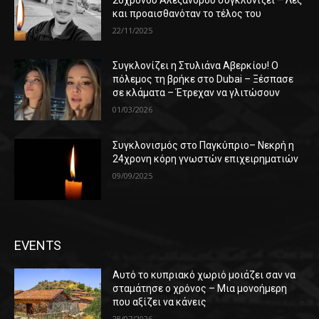
και προαισθανόταν το τέλος του
22/11/2025
Συγκλονίζει η Στυλιάνα Αβερκίου! Ο
πόλεμος τη βρήκε στο Dubai – Ξέσπασε
σε κλάματα – Έτρεχαν να γλιτώσουν
01/03/2026
Συγκλονισμός στο Παγκύπριο– Νεκρή η
24χρονη κόρη γνωστών επιχειρηματιών
09/09/2025
EVENTS
Αυτό το κυπριακό χωριό μοιάζει σαν να
σταμάτησε ο χρόνος – Μια μονοήμερη
που αξίζει να κάνεις
28/07/2026