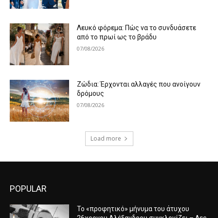
Λευκό φόρεμα: Πώς να το συνδυάσετε
από το πρωί ως το βράδυ
07/08/2026
Ζώδια: Έρχονται αλλαγές που ανοίγουν
δρόμους
07/08/2026
Load more
POPULAR
Το «προφητικό» μήνυμα του άτυχου
26χρονου Αλέξανδρου συγκλονίζει – Λες