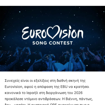
Συνεχείς είναι οι εξελίξεις στη διεθνή σκηνή της
Eurovision, αφού η απόφαση της EBU να κρατήσει
κανονικά το Ισραήλ στη διοργάνωση του 2026
προκάλεσε ντόμινο αντιδράσεων. Η Βιέννη, πάντως,
δεν… μασάει. Η αυστριακή ORF ανακοίνωσε πως η