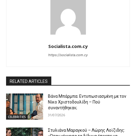
Socialista.com.cy
https://socialista.com.cy
RELATED ARTICLES
Βάνα Μπάρμπα: Εντυπωσιασμένη με τον
Νίκο Χριστοδουλίδη – Πού
συναντήθηκαν;
31/07/2026
CELEBRITIES
Στυλιάνα Μαραγκού – Λώρης Λοϊζιδης:
«Όταν γέννησα τα δίδυμα έπρεπε να