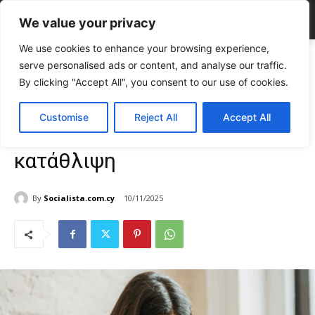
We value your privacy
We use cookies to enhance your browsing experience,
Home
LIFE
Τα 5 σημάδια που φανερώνουν εποχική κατάθλιψη
serve personalised ads or content, and analyse our traffic.
LIFE
By clicking "Accept All", you consent to our use of cookies.
Σχέσεις & Ψυχολογία
TOP NEWS
Τα 5 σημάδια που
Customise
Reject All
Accept All
φανερώνουν εποχική
κατάθλιψη
By
Socialista.com.cy
10/11/2025