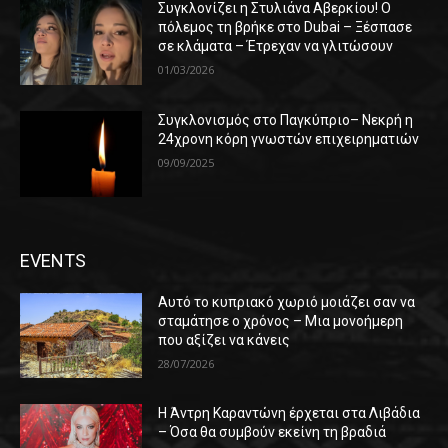
Συγκλονίζει η Στυλιάνα Αβερκίου! Ο
πόλεμος τη βρήκε στο Dubai – Ξέσπασε
σε κλάματα – Έτρεχαν να γλιτώσουν
01/03/2026
Συγκλονισμός στο Παγκύπριο– Νεκρή η
24χρονη κόρη γνωστών επιχειρηματιών
09/09/2025
EVENTS
Αυτό το κυπριακό χωριό μοιάζει σαν να
σταμάτησε ο χρόνος – Μια μονοήμερη
που αξίζει να κάνεις
28/07/2026
Η Άντρη Καραντώνη έρχεται στα Λιβάδια
– Όσα θα συμβούν εκείνη τη βραδιά