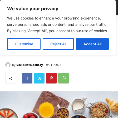
We value your privacy
We use cookies to enhance your browsing experience,
Home
LIFE
Τα 7 λάθη στο πρωινό που βλάπτουν το έντερο
serve personalised ads or content, and analyse our traffic.
LIFE
By clicking "Accept All", you consent to our use of cookies.
Υγεία & Fitness
TOP NEWS
Τα 7 λάθη στο πρωινό που
Customise
Reject All
Accept All
βλάπτουν το έντερο
By
Socialista.com.cy
04/11/2025