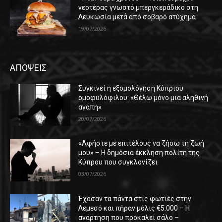
νεοτέρας γνωστό μπεργκεράδικο στη
Λευκωσία μετά από σοβαρό ατύχημα
19/07/2026
ΑΠΟΨΕΙΣ
Συγκινεί η εξομολόγηση Κύπριου
ομοφυλόφιλου: «Θέλω μόνο μια αληθινή
αγάπη»
20/07/2026
«Αφήστε με επιτέλους να ζήσω τη ζωή
μου» – Η δημόσια έκκληση πολίτη της
Κύπρου που συγκλονίζει
03/07/2026
Έχασαν τα πάντα στις φωτιές στην
Λεμεσό και πήραν μόλις €5.000 – Η
ανάρτηση που προκαλεί σάλο –