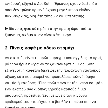
εντέρου”, εξηγεί ο Δρ. Sethi. Έρευνες έχουν δείξει ότι
όσοι δεν τρώνε πρωινό έχουν μεγαλύτερο κίνδυνο
παχυσαρκίας, διαβήτη τύπου 2 και υπέρτασης.
► Ιδανικά, φάε κάτι μέσα στην πρώτη ώρα από το
ξύπνημα, ακόμα κι αν είναι κάτι μικρό.
2. Πίνεις καφέ με άδειο στομάχι
Αν ο καφές είναι το πρώτο πράγμα που αγγίζεις το πρωί,
μάλλον ήρθε η ώρα να το ξανασκεφτείς. Ο Δρ. Sethi
εξηγεί ότι η καφεΐνη διεγείρει την παραγωγή γαστρικού
οξέος, κάτι που μπορεί να προκαλέσει παλινδρόμηση,
ναυτία ή καούρες. “Πιες πρώτα ένα ποτήρι νερό και φάε
ένα ελαφρύ σνακ, όπως ξηρούς καρπούς ή μια
μπανάνα”, προτείνει. Έτσι μειώνεις τον κίνδυνο
ερεθισμού του στομάχου και βοηθάς το σώμα σου να
ξυπνήσει πιο ήπια.