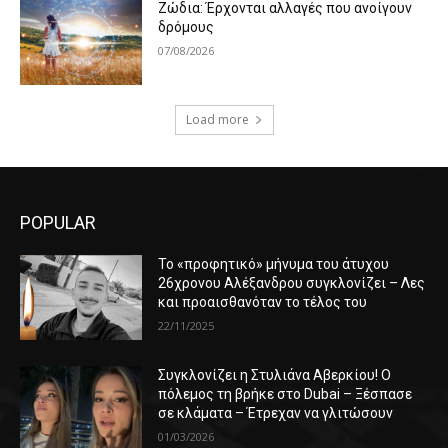
Ζώδια: Έρχονται αλλαγές που ανοίγουν
δρόμους
07/08/2026
Load more
POPULAR
Το «προφητικό» μήνυμα του άτυχου
26χρονου Αλέξανδρου συγκλονίζει – Λες
και προαισθανόταν το τέλος του
22/11/2025
Συγκλονίζει η Στυλιάνα Αβερκίου! Ο
πόλεμος τη βρήκε στο Dubai – Ξέσπασε
σε κλάματα – Έτρεχαν να γλιτώσουν
01/03/2026