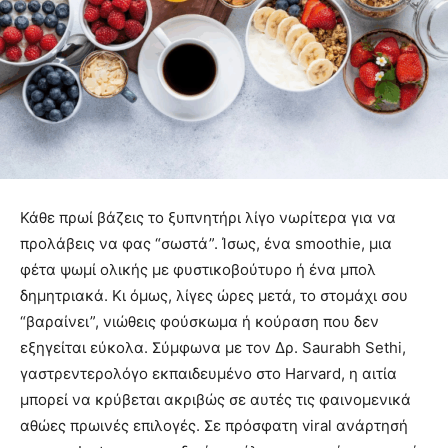
Κάθε πρωί βάζεις το ξυπνητήρι λίγο νωρίτερα για να
προλάβεις να φας “σωστά”. Ίσως, ένα smoothie, μια
φέτα ψωμί ολικής με φυστικοβούτυρο ή ένα μπολ
δημητριακά. Κι όμως, λίγες ώρες μετά, το στομάχι σου
“βαραίνει”, νιώθεις φούσκωμα ή κούραση που δεν
εξηγείται εύκολα. Σύμφωνα με τον Δρ. Saurabh Sethi,
γαστρεντερολόγο εκπαιδευμένο στο Harvard, η αιτία
μπορεί να κρύβεται ακριβώς σε αυτές τις φαινομενικά
αθώες πρωινές επιλογές. Σε πρόσφατη viral ανάρτησή