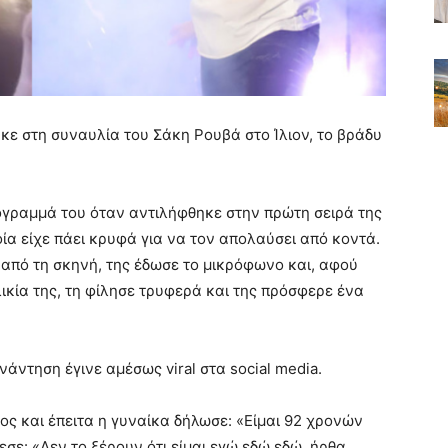
ηκε στη συναυλία του Σάκη Ρουβά στο Ίλιον, το βράδυ
όγραμμά του όταν αντιλήφθηκε στην πρώτη σειρά της
ία είχε πάει κρυφά για να τον απολαύσει από κοντά.
από τη σκηνή, της έδωσε το μικρόφωνο και, αφού
ικία της, τη φίλησε τρυφερά και της πρόσφερε ένα
άντηση έγινε αμέσως viral στα social media.
ιος και έπειτα η γυναίκα δήλωσε: «Είμαι 92 χρονών
εσε: «Δεν το ξέρουν ότι είμαι εγώ εδώ εδώ, ήρθα