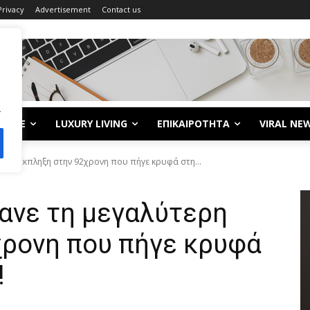
Privacy
Advertisement
Contact us
.
LIFE
LUXURY LIVING
ΕΠΙΚΑΙΡΟΤΗΤΑ
VIRAL NE
τερη έκπληξη στην 92χρονη που πήγε κρυφά στη...
ανε τη μεγαλύτερη
χρονη που πήγε κρυφά
!