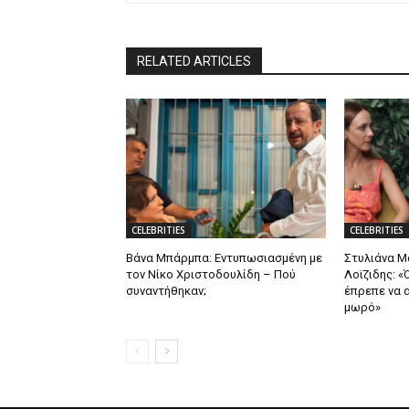
RELATED ARTICLES
CELEBRITIES
CELEBRITIES
Βάνα Μπάρμπα: Εντυπωσιασμένη με
Στυλιάνα 
τον Νίκο Χριστοδουλίδη – Πού
Λοϊζιδης: «
συναντήθηκαν;
έπρεπε να α
μωρό»