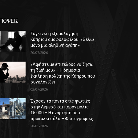
ΠΟΨΕΙΣ
Συγκινεί η εξομολόγηση
Κύπριου ομοφυλόφιλου: «Θέλω
μόνο μια αληθινή αγάπη»
20/07/2026
«Αφήστε με επιτέλους να ζήσω
τη ζωή μου» – Η δημόσια
έκκληση πολίτη της Κύπρου που
συγκλονίζει
03/07/2026
Έχασαν τα πάντα στις φωτιές
στην Λεμεσό και πήραν μόλις
€5.000 – Η ανάρτηση που
προκαλεί σάλο – Φωτογραφίες
20/05/2026