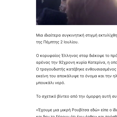
Μια ιδιαίτερα συγκινητική στιγμή εκτυλίχθ
της Πέμπτης 2 Ιουλίου.
Ο κορυφαίος Έλληνας σταρ διέκοψε το πρ
αρένας την 92χρονη κυρία Κατερίνα, η οπο
Ο τραγουδιστής κατέβηκε ενθουσιασμένος 
εκείνη του αποκάλυψε το όνομα και την ηλ
μπουκάλι νερό.
Το σχετικό βίντεο από την όμορφη αυτή συν
«Έχουμε μια μικρή Ρουβίτσα εδώ» είπε ο ίδ
και δεν το ξέρουν ότι έχω έρθει» και πρόσθ