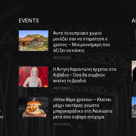
EVENTS
Α
Αυτό το κυπριακό χωριό
μοιάζει σαν να σταμάτησε ο
χρόνος – Μια μονοήμερη που
αξίζει να κάνεις
28/07/2026
Η Άντρη Καραντώνη έρχεται στα
ε
Λιβάδια – Όσα θα συμβούν
εκείνη τη βραδιά
24/07/2026
«Ήταν θέμα χρόνου» – Κλείνει
μέχρι νεοτέρας γνωστό
–
μπεργκεράδικο στη Λευκωσία
ών
μετά από σοβαρό ατύχημα
19/07/2026