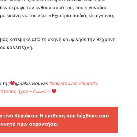
δεν έκρυψε τον ενθουσιασμό του, που η γυναίκα
ε εκείνη να του λέει: «Έχω τρία παιδιά, έξι εγγόνια,
υβάς κατέβηκε από τη σκηνή και φίλησε την 92χρονη
του καλλιτέχνη.
ο της
@Sakis Rouvas
#sakisrouvas
#ilion
#fy
τυπος ήχος – ℰ𝓋ℴ𝓊𝓁𝒶
ιστίνα Κυριάκου: Η επίθεση που δέχθηκε από
γέννητο πριν σαραντήσει