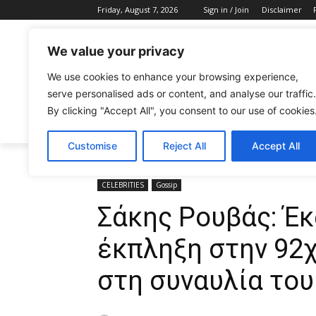
Friday, August 7, 2026
Sign in / Join
Disclaimer
We value your privacy
We use cookies to enhance your browsing experience,
serve personalised ads or content, and analyse our traffic.
By clicking "Accept All", you consent to our use of cookies
CELEBRITIES
FASHION & BEAUTY
Customise
Reject All
Accept All
Home
CELEBRITIES
Σάκης Ρουβάς: Έκανε τη μεγαλύ
CELEBRITIES
Gossip
Σάκης Ρουβάς: Έκ
έκπληξη στην 92
στη συναυλία του