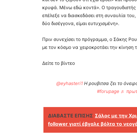
κρυφά. Μένω εδώ κοντά». Ο τραγουδιστής 
επέλεξε να διασκεδάσει στη συναυλία του, μ
δύο δισέγγονα, είμαι ευτυχισμένη».
Πριν συνεχίσει το πρόγραμμα, ο Σάκης Ρο
με τον κόσμο να χειροκροτάει την κίνηση 
Δείτε το βίντεο
@eyhasteri1
Η ρουβιτσα ζει το όνειρ
#forupage
♬ πρωτό
ΔΙΑΒΑΣΤΕ ΕΠΙΣΗΣ
Σάλος με την Χρ
follower γιατί έβγαλε βόλτα το νεο