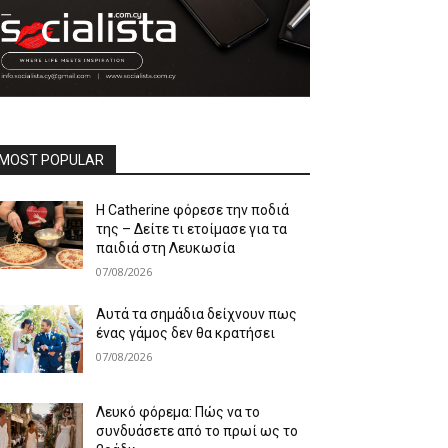
MOST POPULAR
Η Catherine φόρεσε την ποδιά
της – Δείτε τι ετοίμασε για τα
παιδιά στη Λευκωσία
07/08/2026
Αυτά τα σημάδια δείχνουν πως
ένας γάμος δεν θα κρατήσει
07/08/2026
Λευκό φόρεμα: Πώς να το
συνδυάσετε από το πρωί ως το