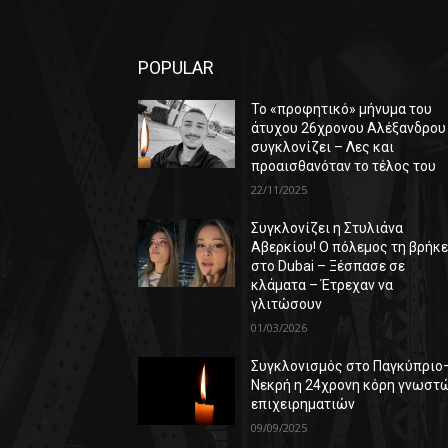
POPULAR
Το «προφητικό» μήνυμα του
άτυχου 26χρονου Αλέξανδρου
συγκλονίζει – Λες και
προαισθανόταν το τέλος του
22/11/2025
Συγκλονίζει η Στυλιάνα
Αβερκίου! Ο πόλεμος τη βρήκ
στο Dubai – Ξέσπασε σε
κλάματα – Έτρεχαν να
γλιτώσουν
01/03/2026
Συγκλονισμός στο Παγκύπριο
Νεκρή η 24χρονη κόρη γνωστ
επιχειρηματιών
09/09/2025