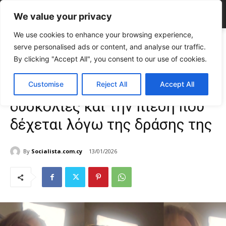
We value your privacy
We use cookies to enhance your browsing experience,
Home
TOP NEWS
Η Ελέν Χριστού μιλά για τις δυσκολίες και την
serve personalised ads or content, and analyse our traffic.
πίεση που δέχεται...
By clicking "Accept All", you consent to our use of cookies.
TOP NEWS
ΕΠΙΚΑΙΡΟΤΗΤΑ
Κύπρος
Η Ελέν Χριστού μιλά για τις
Customise
Reject All
Accept All
δυσκολίες και την πίεση που
δέχεται λόγω της δράσης της
By
Socialista.com.cy
13/01/2026