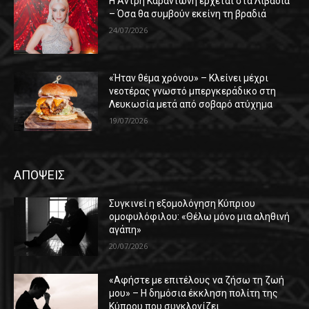
Η Άντρη Καραντώνη έρχεται στα Λιβάδια
– Όσα θα συμβούν εκείνη τη βραδιά
24/07/2026
«Ήταν θέμα χρόνου» – Κλείνει μέχρι
νεοτέρας γνωστό μπεργκεράδικο στη
Λευκωσία μετά από σοβαρό ατύχημα
19/07/2026
ΑΠΟΨΕΙΣ
Συγκινεί η εξομολόγηση Κύπριου
ομοφυλόφιλου: «Θέλω μόνο μια αληθινή
αγάπη»
20/07/2026
«Αφήστε με επιτέλους να ζήσω τη ζωή
μου» – Η δημόσια έκκληση πολίτη της
Κύπρου που συγκλονίζει