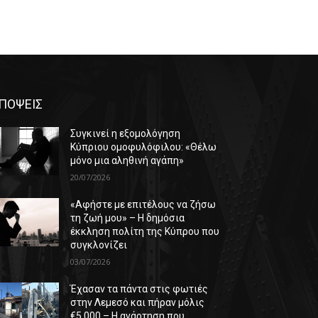
ΠΟΨΕΙΣ
Συγκινεί η εξομολόγηση
Κύπριου ομοφυλόφιλου: «Θέλω
μόνο μια αληθινή αγάπη»
20/07/2026
«Αφήστε με επιτέλους να ζήσω
τη ζωή μου» – Η δημόσια
έκκληση πολίτη της Κύπρου που
συγκλονίζει
03/07/2026
Έχασαν τα πάντα στις φωτιές
στην Λεμεσό και πήραν μόλις
€5.000 – Η ανάρτηση που