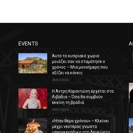
EVENTS
Α
Αυτό το κυπριακό χωριό
μοιάζει σαν να σταμάτησε ο
χρόνος – Μια μονοήμερη που
αξίζει να κάνεις
28/07/2026
Η Άντρη Καραντώνη έρχεται στα
ε
Λιβάδια – Όσα θα συμβούν
εκείνη τη βραδιά
24/07/2026
«Ήταν θέμα χρόνου» – Κλείνει
μέχρι νεοτέρας γνωστό
–
μπεργκεράδικο στη Λευκωσία