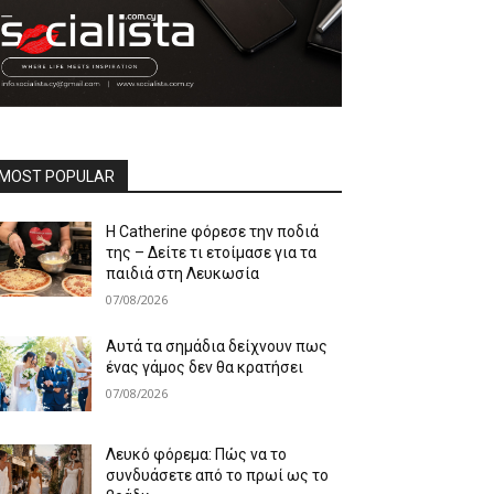
MOST POPULAR
Η Catherine φόρεσε την ποδιά
της – Δείτε τι ετοίμασε για τα
παιδιά στη Λευκωσία
07/08/2026
Αυτά τα σημάδια δείχνουν πως
ένας γάμος δεν θα κρατήσει
07/08/2026
Λευκό φόρεμα: Πώς να το
συνδυάσετε από το πρωί ως το