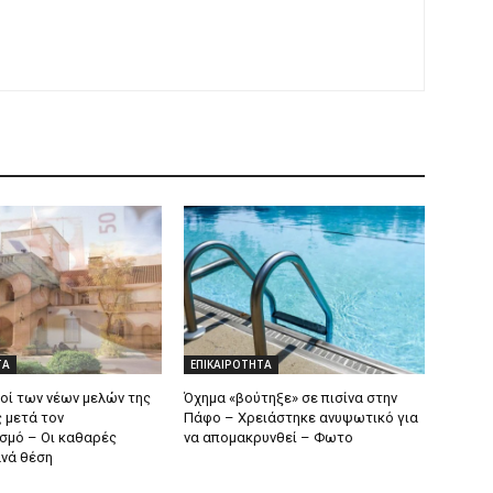
ΤΑ
ΕΠΙΚΑΙΡΟΤΗΤΑ
θοί των νέων μελών της
Όχημα «βούτηξε» σε πισίνα στην
 μετά τον
Πάφο – Χρειάστηκε ανυψωτικό για
σμό – Οι καθαρές
να απομακρυνθεί – Φωτο
νά θέση