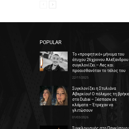
POPULAR
Το «προφητικό» μήνυμα του
άτυχου 26χρονου Αλέξανδρου
συγκλονίζει – Λες και
προαισθανόταν το τέλος του
22/11/2025
Συγκλονίζει η Στυλιάνα
Αβερκίου! Ο πόλεμος τη βρήκ
στο Dubai – Ξέσπασε σε
κλάματα – Έτρεχαν να
γλιτώσουν
01/03/2026
Συγκλονισμός στο Παγκύπριο