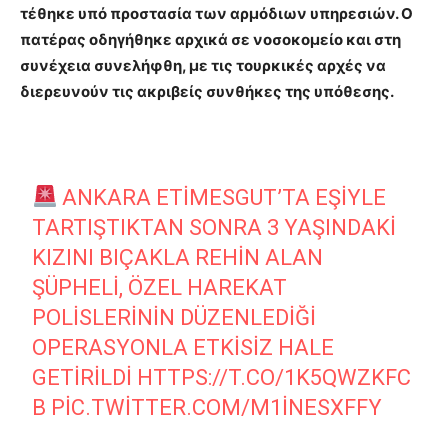
τέθηκε υπό προστασία των αρμόδιων υπηρεσιών. Ο
πατέρας οδηγήθηκε αρχικά σε νοσοκομείο και στη
συνέχεια συνελήφθη, με τις τουρκικές αρχές να
διερευνούν τις ακριβείς συνθήκες της υπόθεσης.
ANKARA ETIMESGUT’TA EŞIYLE
TARTIŞTIKTAN SONRA 3 YAŞINDAKI
KIZINI BIÇAKLA REHIN ALAN
ŞÜPHELI, ÖZEL HAREKAT
POLISLERININ DÜZENLEDIĞI
OPERASYONLA ETKISIZ HALE
GETIRILDI
HTTPS://T.CO/1K5QWZKFC
B
PIC.TWITTER.COM/M1INESXFFY