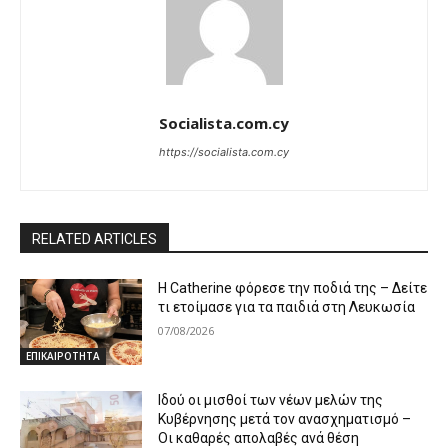
Socialista.com.cy
https://socialista.com.cy
RELATED ARTICLES
Η Catherine φόρεσε την ποδιά της – Δείτε
τι ετοίμασε για τα παιδιά στη Λευκωσία
07/08/2026
ΕΠΙΚΑΙΡΟΤΗΤΑ
Ιδού οι μισθοί των νέων μελών της
Κυβέρνησης μετά τον ανασχηματισμό –
Οι καθαρές απολαβές ανά θέση