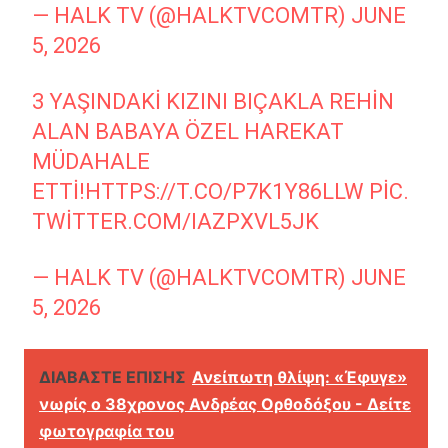
— HALK TV (@HALKTVCOMTR)
JUNE
5, 2026
3 YAŞINDAKI KIZINI BIÇAKLA REHIN
ALAN BABAYA ÖZEL HAREKAT
MÜDAHALE
ETTI!
HTTPS://T.CO/P7K1Y86LLW
PIC.
TWITTER.COM/IAZPXVL5JK
— HALK TV (@HALKTVCOMTR)
JUNE
5, 2026
ΔΙΑΒΑΣΤΕ ΕΠΙΣΗΣ
Ανείπωτη θλίψη: «Έφυγε»
νωρίς ο 38χρονος Ανδρέας Ορθοδόξου - Δείτε
φωτογραφία του