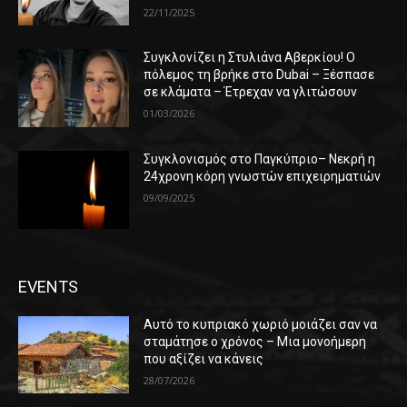
22/11/2025
Συγκλονίζει η Στυλιάνα Αβερκίου! Ο
πόλεμος τη βρήκε στο Dubai – Ξέσπασε
σε κλάματα – Έτρεχαν να γλιτώσουν
01/03/2026
Συγκλονισμός στο Παγκύπριο– Νεκρή η
24χρονη κόρη γνωστών επιχειρηματιών
09/09/2025
EVENTS
Αυτό το κυπριακό χωριό μοιάζει σαν να
σταμάτησε ο χρόνος – Μια μονοήμερη
που αξίζει να κάνεις
28/07/2026