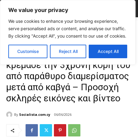
We value your privacy
We use cookies to enhance your browsing experience,
Home
ΕΠΙΚΑΙΡΟΤΗΤΑ
Διεθνή
Σοκ στην Άγκυρα: Πατέρας κρέμασε
serve personalised ads or content, and analyse our traffic.
την 3χρονη κόρη του από παράθυρο διαμερίσματος...
By clicking "Accept All", you consent to our use of cookies.
ΕΠΙΚΑΙΡΟΤΗΤΑ
Διεθνή
Σοκ στην Άγκυρα: Πατέρας
Customise
Reject All
Accept All
κρέμασε την 3χρονη κόρη του
από παράθυρο διαμερίσματος
μετά από καβγά – Προσοχή
σκληρές εικόνες και βίντεο
By
Socialista.com.cy
06/06/2026