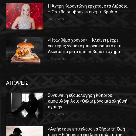
Η Άντρη Καραντώνη έρχεται στα Λιβάδια
– Όσα θα συμβούν εκείνη τη βραδιά
24/07/2026
«Ήταν θέμα χρόνου» – Κλείνει μέχρι
νεοτέρας γνωστό μπεργκεράδικο στη
Λευκωσία μετά από σοβαρό ατύχημα
19/07/2026
ΑΠΟΨΕΙΣ
Συγκινεί η εξομολόγηση Κύπριου
ομοφυλόφιλου: «Θέλω μόνο μια αληθινή
αγάπη»
20/07/2026
«Αφήστε με επιτέλους να ζήσω τη ζωή
μου» – Η δημόσια έκκληση πολίτη της