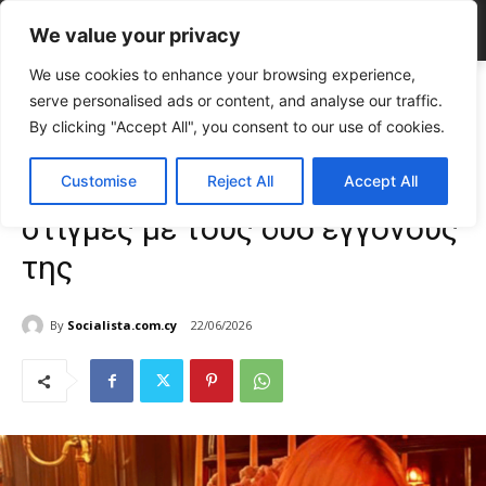
We value your privacy
We use cookies to enhance your browsing experience,
Home
CELEBRITIES
Άννα Βίσση: Οικογενειακές στιγμές με τους δύο
serve personalised ads or content, and analyse our traffic.
εγγονούς της
By clicking "Accept All", you consent to our use of cookies.
CELEBRITIES
Gossip
TOP NEWS
Άννα Βίσση: Οικογενειακές
Customise
Reject All
Accept All
στιγμές με τους δύο εγγονούς
της
By
Socialista.com.cy
22/06/2026