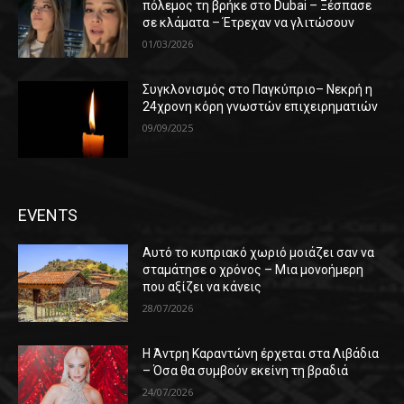
πόλεμος τη βρήκε στο Dubai – Ξέσπασε
σε κλάματα – Έτρεχαν να γλιτώσουν
01/03/2026
Συγκλονισμός στο Παγκύπριο– Νεκρή η
24χρονη κόρη γνωστών επιχειρηματιών
09/09/2025
EVENTS
Αυτό το κυπριακό χωριό μοιάζει σαν να
σταμάτησε ο χρόνος – Μια μονοήμερη
που αξίζει να κάνεις
28/07/2026
Η Άντρη Καραντώνη έρχεται στα Λιβάδια
– Όσα θα συμβούν εκείνη τη βραδιά
24/07/2026