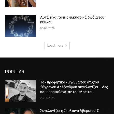
Αυτά είναι τα πιο ελκυστικά ζώδια του
κύκλου
05/08/2026
Load more
POPULAR
Το «προφητικό» μήνυμα του άτυχου
26χρονου Αλέξανδρου συγκλονίζει – Λες
και προαισθανόταν το τέλος του
22/11/2025
Συγκλονίζει η Στυλιάνα Αβερκίου! Ο