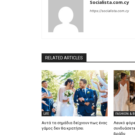
Socialista.com.cy
https://socialista.com.cy
RELATED ARTICLES
LIFE
FASHION & 
Αυτά τα σημάδια δείχνουν πως ένας
Λευκό φόρε
γάμος δεν θα κρατήσει
συνδυάσετε
βράδυ