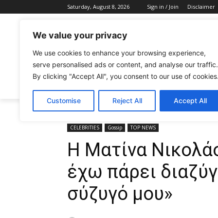
Saturday, August 8, 2026
Sign in / Join
Disclaimer
We value your privacy
We use cookies to enhance your browsing experience,
serve personalised ads or content, and analyse our traffic.
By clicking "Accept All", you consent to our use of cookies
CELEBRITIES
FASHION & BEAUTY
Customise
Reject All
Accept All
Home
CELEBRITIES
Η Ματίνα Νικολάου αποκαλύπτε
CELEBRITIES
Gossip
TOP NEWS
Η Ματίνα Νικολά
έχω πάρει διαζύγ
σύζυγό μου»