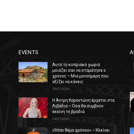
EVENTS
Α
Αυτό το κυπριακό χωριό
μοιάζει σαν να σταμάτησε ο
χρόνος – Μια μονοήμερη που
αξίζει να κάνεις
28/07/2026
Η Άντρη Καραντώνη έρχεται στα
ε
Λιβάδια – Όσα θα συμβούν
εκείνη τη βραδιά
24/07/2026
«Ήταν θέμα χρόνου» – Κλείνει