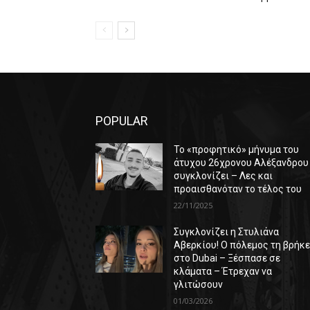
POPULAR
Το «προφητικό» μήνυμα του
άτυχου 26χρονου Αλέξανδρου
συγκλονίζει – Λες και
προαισθανόταν το τέλος του
22/11/2025
Συγκλονίζει η Στυλιάνα
Αβερκίου! Ο πόλεμος τη βρήκ
στο Dubai – Ξέσπασε σε
κλάματα – Έτρεχαν να
γλιτώσουν
01/03/2026