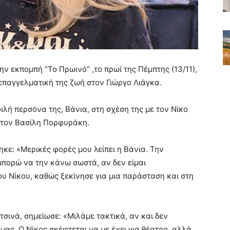
 εκπομπή “Το Πρωινό” ,το πρωί της Πέμπτης (13/11),
 επαγγελματική της ζωή στον Γιώργο Λιάγκα.
λή περσόνα της, Βάνια, στη σχέση της με τον Νίκο
 τον Βασίλη Πορφυράκη.
ηκε: «Μερικές φορές μου λείπει η Βάνια. Την
μπορώ να την κάνω σωστά, αν δεν είμαι
ου Νίκου, καθώς ξεκίνησε για μια παράσταση και στη
σινά, σημείωσε: «Μιλάμε τακτικά, αν και δεν
ας. Ο Νίκος σκέφτεται να με έχει για θέατρο, αλλά