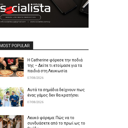
MOST POPULAR
Η Catherine φόρεσε την ποδιά
της – Δείτε τι ετοίμασε για τα
παιδιά στη Λευκωσία
07/08/2026
Αυτά τα σημάδια δείχνουν πως
ένας γάμος δεν θα κρατήσει
07/08/2026
Λευκό φόρεμα: Πώς να το
συνδυάσετε από το πρωί ως το