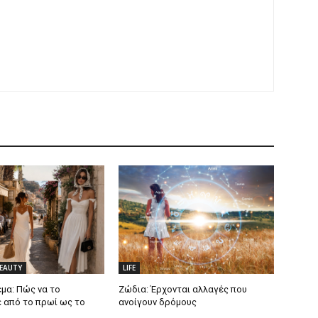
BEAUTY
LIFE
μα: Πώς να το
Ζώδια: Έρχονται αλλαγές που
 από το πρωί ως το
ανοίγουν δρόμους