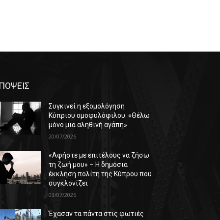
ΠΟΨΕΙΣ
Συγκινεί η εξομολόγηση
Κύπριου ομοφυλόφιλου: «Θέλω
μόνο μια αληθινή αγάπη»
20/07/2026
«Αφήστε με επιτέλους να ζήσω
τη ζωή μου» – Η δημόσια
έκκληση πολίτη της Κύπρου που
συγκλονίζει
03/07/2026
Έχασαν τα πάντα στις φωτιές