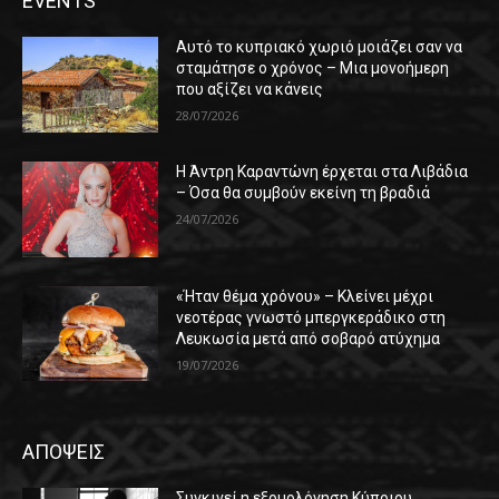
EVENTS
Αυτό το κυπριακό χωριό μοιάζει σαν να
σταμάτησε ο χρόνος – Μια μονοήμερη
που αξίζει να κάνεις
28/07/2026
Η Άντρη Καραντώνη έρχεται στα Λιβάδια
– Όσα θα συμβούν εκείνη τη βραδιά
24/07/2026
«Ήταν θέμα χρόνου» – Κλείνει μέχρι
νεοτέρας γνωστό μπεργκεράδικο στη
Λευκωσία μετά από σοβαρό ατύχημα
19/07/2026
ΑΠΟΨΕΙΣ
Συγκινεί η εξομολόγηση Κύπριου