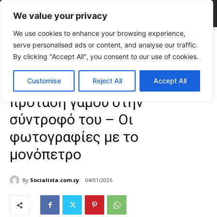
We value your privacy
We use cookies to enhance your browsing experience,
Home
CELEBRITIES
Νταμιάνο Ντάβιντ: Έκανε πρόταση γάμου στην
serve personalised ads or content, and analyse our traffic.
σύντροφό του – Οι φωτογραφίες με...
By clicking "Accept All", you consent to our use of cookies.
CELEBRITIES
Gossip
TOP NEWS
Νταμιάνο Ντάβιντ: Έκανε
Customise
Reject All
Accept All
πρόταση γάμου στην
σύντροφό του – Οι
φωτογραφίες με το
μονόπετρο
By
Socialista.com.cy
04/01/2026