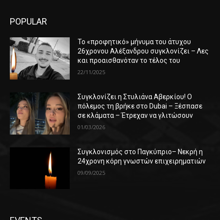
POPULAR
Το «προφητικό» μήνυμα του άτυχου
26χρονου Αλέξανδρου συγκλονίζει – Λες
και προαισθανόταν το τέλος του
22/11/2025
Συγκλονίζει η Στυλιάνα Αβερκίου! Ο
πόλεμος τη βρήκε στο Dubai – Ξέσπασε
σε κλάματα – Έτρεχαν να γλιτώσουν
01/03/2026
Συγκλονισμός στο Παγκύπριο– Νεκρή η
24χρονη κόρη γνωστών επιχειρηματιών
09/09/2025