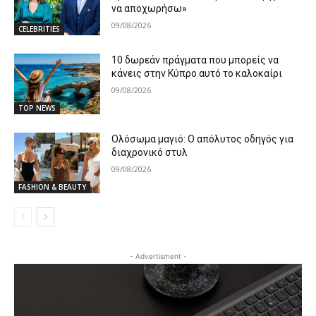
να αποχωρήσω»
09/08/2026
CELEBRITIES
10 δωρεάν πράγματα που μπορείς να
κάνεις στην Κύπρο αυτό το καλοκαίρι
09/08/2026
TOP NEWS
Ολόσωμα μαγιό: Ο απόλυτος οδηγός για
διαχρονικό στυλ
09/08/2026
FASHION & BEAUTY
- Advertisment -