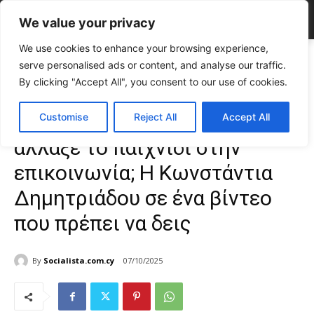
We value your privacy
We use cookies to enhance your browsing experience,
Home
CELEBRITIES
Ποια είναι η γυναίκα που άλλαξε το παιχνίδι
serve personalised ads or content, and analyse our traffic.
στην επικοινωνία; Η Κωνστάντια...
By clicking "Accept All", you consent to our use of cookies.
CELEBRITIES
Gossip
Συνεντεύξεις
TOP NEWS
Ποια είναι η γυναίκα που
Customise
Reject All
Accept All
άλλαξε το παιχνίδι στην
επικοινωνία; Η Κωνστάντια
Δημητριάδου σε ένα βίντεο
που πρέπει να δεις
By
Socialista.com.cy
07/10/2025