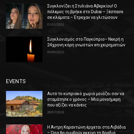
Συγκλονίζει η Στυλιάνα Αβερκίου! Ο
πόλεμος τη βρήκε στο Dubai – Ξέσπασε
σε κλάματα – Έτρεχαν να γλιτώσουν
01/03/2026
Συγκλονισμός στο Παγκύπριο– Νεκρή η
24χρονη κόρη γνωστών επιχειρηματιών
09/09/2025
EVENTS
Αυτό το κυπριακό χωριό μοιάζει σαν να
σταμάτησε ο χρόνος – Μια μονοήμερη
που αξίζει να κάνεις
28/07/2026
Η Άντρη Καραντώνη έρχεται στα Λιβάδια
– Όσα θα συμβούν εκείνη τη βραδιά