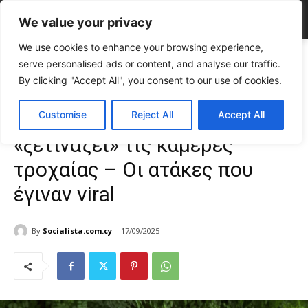
We value your privacy
We use cookies to enhance your browsing experience,
Home
CELEBRITIES
Βίντεο: Η Χριστιάνα Αρτεμίου «ξετινάζει» τις
serve personalised ads or content, and analyse our traffic.
κάμερες τροχαίας – Οι ατάκες που...
By clicking "Accept All", you consent to our use of cookies.
CELEBRITIES
Media News
TOP NEWS
Βίντεο: Η Χριστιάνα Αρτεμίου
Customise
Reject All
Accept All
«ξετινάζει» τις κάμερες
τροχαίας – Οι ατάκες που
έγιναν viral
By
Socialista.com.cy
17/09/2025