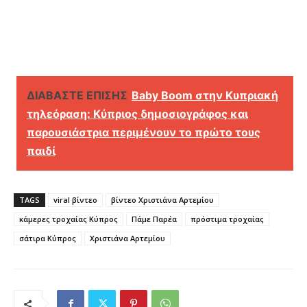
ΔΙΑΒΑΣΤΕ ΕΠΙΣΗΣ
Baby Boom στην Κυπριακή
τηλεόραση: Κύπριος δημοσιογράφος και
παρουσιάστρια περιμένουν το πρώτο τους
παιδί
TAGS
viral βίντεο
βίντεο Χριστιάνα Αρτεμίου
κάμερες τροχαίας Κύπρος
Πάμε Παρέα
πρόστιμα τροχαίας
σάτιρα Κύπρος
Χριστιάνα Αρτεμίου