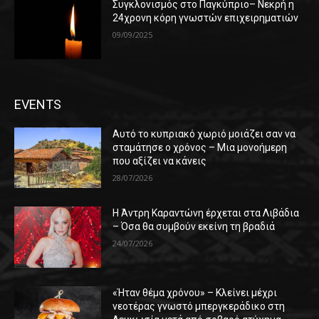
Συγκλονισμός στο Παγκύπριο– Νεκρή η
24χρονη κόρη γνωστών επιχειρηματιών
09/09/2025
EVENTS
Αυτό το κυπριακό χωριό μοιάζει σαν να
σταμάτησε ο χρόνος – Μια μονοήμερη
που αξίζει να κάνεις
28/07/2026
Η Άντρη Καραντώνη έρχεται στα Λιβάδια
– Όσα θα συμβούν εκείνη τη βραδιά
24/07/2026
«Ήταν θέμα χρόνου» – Κλείνει μέχρι
νεοτέρας γνωστό μπεργκεράδικο στη