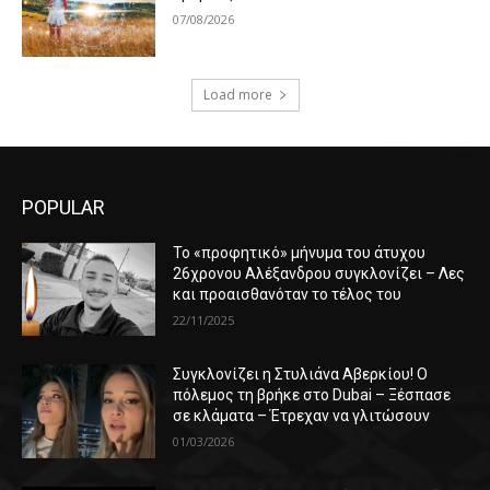
07/08/2026
Load more
POPULAR
Το «προφητικό» μήνυμα του άτυχου
26χρονου Αλέξανδρου συγκλονίζει – Λες
και προαισθανόταν το τέλος του
22/11/2025
Συγκλονίζει η Στυλιάνα Αβερκίου! Ο
πόλεμος τη βρήκε στο Dubai – Ξέσπασε
σε κλάματα – Έτρεχαν να γλιτώσουν
01/03/2026