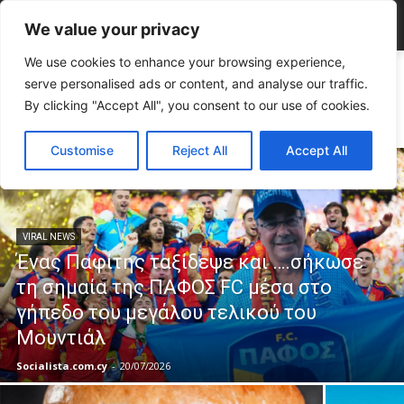
We value your privacy
We use cookies to enhance your browsing experience,
Home
VIRAL NEWS
serve personalised ads or content, and analyse our traffic.
VIRAL NEWS
By clicking "Accept All", you consent to our use of cookies.
Customise
Reject All
Accept All
VIRAL NEWS
Ένας Παφίτης ταξίδεψε και ….σήκωσε
τη σημαία της ΠΑΦΟΣ FC μέσα στο
γήπεδο του μεγάλου τελικού του
Μουντιάλ
Socialista.com.cy
-
20/07/2026