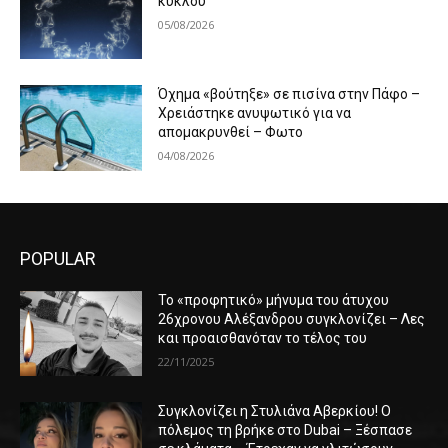
κύκλου
05/08/2026
Όχημα «βούτηξε» σε πισίνα στην Πάφο –
Χρειάστηκε ανυψωτικό για να
απομακρυνθεί – Φωτο
04/08/2026
POPULAR
Το «προφητικό» μήνυμα του άτυχου
26χρονου Αλέξανδρου συγκλονίζει – Λες
και προαισθανόταν το τέλος του
22/11/2025
Συγκλονίζει η Στυλιάνα Αβερκίου! Ο
πόλεμος τη βρήκε στο Dubai – Ξέσπασε