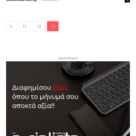
11
12
13
- Advertisment -