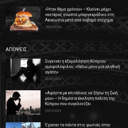
«Ήταν θέμα χρόνου» – Κλείνει μέχρι
νεοτέρας γνωστό μπεργκεράδικο στη
Λευκωσία μετά από σοβαρό ατύχημα
19/07/2026
ΑΠΟΨΕΙΣ
Συγκινεί η εξομολόγηση Κύπριου
ομοφυλόφιλου: «Θέλω μόνο μια αληθινή
αγάπη»
20/07/2026
«Αφήστε με επιτέλους να ζήσω τη ζωή
μου» – Η δημόσια έκκληση πολίτη της
Κύπρου που συγκλονίζει
03/07/2026
Έχασαν τα πάντα στις φωτιές στην