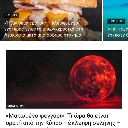
EVENTS
TOP NEWS
«Ήταν θέμα χρόνου» – Κλείνει μέχρι
νεοτέρας γνωστό μπεργκεράδικο στη
Viral η α
Λευκωσία μετά από σοβαρό ατύχημα
έρχεστε ά
VIRAL NEWS
«Ματωμένο φεγγάρι»: Τι ώρα θα είναι
ορατή από την Κύπρο η έκλειψη σελήνης –