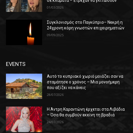
σε κλάματα – Έτρεχαν να γλιτώσουν
01/03/2026
Συγκλονισμός στο Παγκύπριο– Νεκρή η
24χρονη κόρη γνωστών επιχειρηματιών
09/09/2025
EVENTS
Αυτό το κυπριακό χωριό μοιάζει σαν να
σταμάτησε ο χρόνος – Μια μονοήμερη
που αξίζει να κάνεις
28/07/2026
Η Άντρη Καραντώνη έρχεται στα Λιβάδια
– Όσα θα συμβούν εκείνη τη βραδιά
24/07/2026