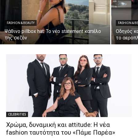
FASHION & BEAUTY
FASHION & B
Ψάθινο pillbox hat: Το νέο statement καπέλο
Oδηγός κα
της σεζόν
το αεροπ
CELEBRITIES
Χρώμα, δυναμική και attitude: Η νέα
fashion ταυτότητα του «Πάμε Παρέα»