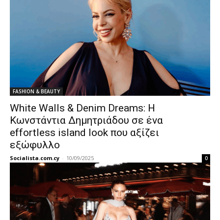
FASHION & BEAUTY
White Walls & Denim Dreams: Η
Κωνστάντια Δημητριάδου σε ένα
effortless island look που αξίζει
εξώφυλλο
Socialista.com.cy
-
10/09/2025
0