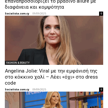
επαναπροσδιορίζει το βραδινό allure με
διαφάνεια και κομψότητα
Socialista.com.cy
-
09/09/2025
0
FASHION & BEAUTY
Angelina Jolie: Viral με την εμφάνισή της
στο κόκκινο χαλί – Λέει «όχι» στο dress
code
Socialista.com.cy
-
09/09/2025
0