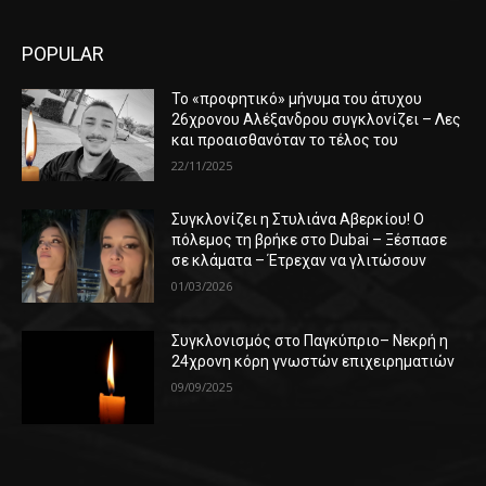
POPULAR
Το «προφητικό» μήνυμα του άτυχου
26χρονου Αλέξανδρου συγκλονίζει – Λες
και προαισθανόταν το τέλος του
22/11/2025
Συγκλονίζει η Στυλιάνα Αβερκίου! Ο
πόλεμος τη βρήκε στο Dubai – Ξέσπασε
σε κλάματα – Έτρεχαν να γλιτώσουν
01/03/2026
Συγκλονισμός στο Παγκύπριο– Νεκρή η
24χρονη κόρη γνωστών επιχειρηματιών
09/09/2025