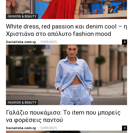
FASHION & BEAUTY
White dress, red passion και denim cool – η
Χριστιάνα στο απόλυτο fashion mood
Socialista.com.cy
-
13/09/2025
0
FASHION & BEAUTY
Γαλάζιο πουκάμισο: Το item που μπορείς
να φορέσεις παντού
Socialista.com.cy
-
12/09/2025
0