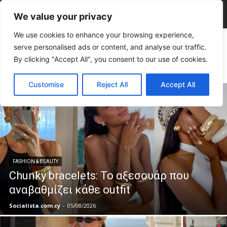
We value your privacy
We use cookies to enhance your browsing experience,
Home
FASHION & BEAUTY
Γυναίκα
serve personalised ads or content, and analyse our traffic.
ΓΥΝΑΙΚΑ
By clicking "Accept All", you consent to our use of cookies.
Customise
Reject All
Accept All
FASHION & BEAUTY
Chunky bracelets: Το αξεσουάρ που
αναβαθμίζει κάθε outfit
Socialista.com.cy
-
05/08/2026