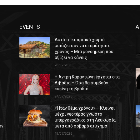
EVENTS
Α
Αυτό το κυπριακό χωριό
μοιάζει σαν να σταμάτησε ο
χρόνος – Μια μονοήμερη που
αξίζει να κάνεις
28/07/2026
Η Άντρη Καραντώνη έρχεται στα
ε
Λιβάδια – Όσα θα συμβούν
εκείνη τη βραδιά
24/07/2026
«Ήταν θέμα χρόνου» – Κλείνει
μέχρι νεοτέρας γνωστό
–
μπεργκεράδικο στη Λευκωσία
ών
μετά από σοβαρό ατύχημα
19/07/2026