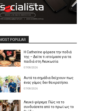
MOST POPULAR
Η Catherine φόρεσε την ποδιά
της – Δείτε τι ετοίμασε για τα
παιδιά στη Λευκωσία
07/08/2026
Αυτά τα σημάδια δείχνουν πως
ένας γάμος δεν θα κρατήσει
07/08/2026
Λευκό φόρεμα: Πώς να το
συνδυάσετε από το πρωί ως το