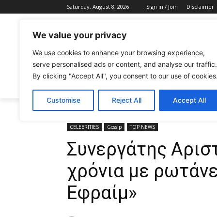
Saturday, August 8, 2026
Sign in / Join
Disclaimer
We value your privacy
We use cookies to enhance your browsing experience,
serve personalised ads or content, and analyse our traffic.
By clicking "Accept All", you consent to our use of cookies
CELEBRITIES
FASHION & BEAUTY
Customise
Reject All
Accept All
Home
CELEBRITIES
Συνεργάτης Αριστοτέλους: «Πέν
CELEBRITIES
Gossip
TOP NEWS
Συνεργάτης Αρισ
χρόνια με ρωτάνε
Εφραίμ»