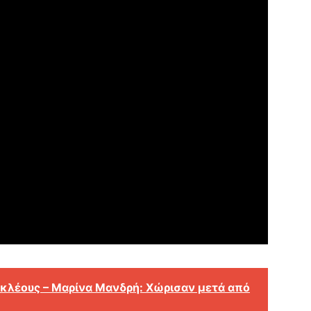
κλέους – Μαρίνα Μανδρή: Χώρισαν μετά από