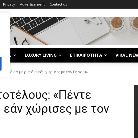
Privacy
Advertisement
Contact us
.
LIFE
LUXURY LIVING
ΕΠΙΚΑΙΡΟΤΗΤΑ
VIRAL NE
τε χρόνια με ρωτάνε εάν χώρισες με τον Εφραίμ»
τοτέλους: «Πέντε
 εάν χώρισες με τον