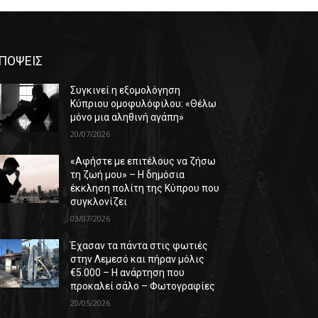
ΠΟΨΕΙΣ
Συγκινεί η εξομολόγηση
Κύπριου ομοφυλόφιλου: «Θέλω
μόνο μια αληθινή αγάπη»
20/07/2026
«Αφήστε με επιτέλους να ζήσω
τη ζωή μου» – Η δημόσια
έκκληση πολίτη της Κύπρου που
συγκλονίζει
03/07/2026
Έχασαν τα πάντα στις φωτιές
στην Λεμεσό και πήραν μόλις
€5.000 – Η ανάρτηση που
προκαλεί σάλο – Φωτογραφίες
20/05/2026