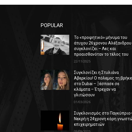
POPULAR
Το «προφητικό» μήνυμα του
άτυχου 26χρονου Αλέξανδρου
συγκλονίζει – Λες και
προαισθανόταν το τέλος του
22/11/2025
Συγκλονίζει η Στυλιάνα
Αβερκίου! Ο πόλεμος τη βρήκ
στο Dubai – Ξέσπασε σε
κλάματα – Έτρεχαν να
γλιτώσουν
01/03/2026
Συγκλονισμός στο Παγκύπριο
Νεκρή η 24χρονη κόρη γνωστ
επιχειρηματιών
09/09/2025