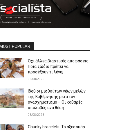
MOST POPULAR
Όχι άλλες βιαστικές αποφάσεις:
Ποια ζώδια πρέπει να
προσέξουν τι λένε;
06/08/2026
Ιδού οι μισθοί των νέων μελών
της Κυβέρνησης μετά τον
ανασχηματισμό – Οι καθαρές
απολαβές ανά θέση
05/08/2026
Chunky bracelets: Το αξεσουάρ