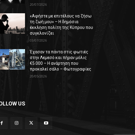
20/07/2026
«Αφήστε με επιτέλους να ζήσω
τη ζωή μου» – Η δημόσια
έκκληση πολίτη της Κύπρου που
συγκλονίζει
03/07/2026
Έχασαν τα πάντα στις φωτιές
στην Λεμεσό και πήραν μόλις
€5.000 – Η ανάρτηση που
προκαλεί σάλο – Φωτογραφίες
20/05/2026
OLLOW US