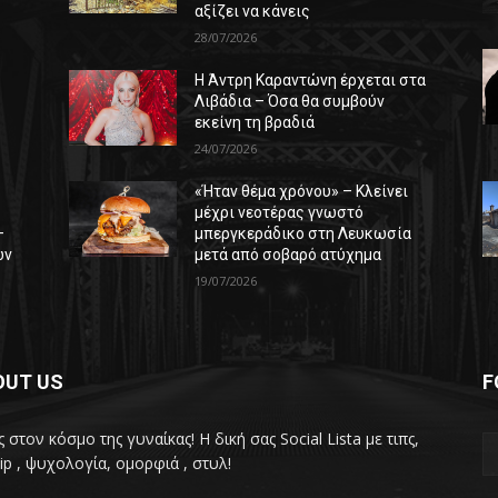
αξίζει να κάνεις
28/07/2026
Η Άντρη Καραντώνη έρχεται στα
ε
Λιβάδια – Όσα θα συμβούν
εκείνη τη βραδιά
24/07/2026
«Ήταν θέμα χρόνου» – Κλείνει
μέχρι νεοτέρας γνωστό
–
μπεργκεράδικο στη Λευκωσία
ών
μετά από σοβαρό ατύχημα
19/07/2026
OUT US
F
 στον κόσμο της γυναίκας! H δική σας Social Lista με τιπς,
ip , ψυχολογία, ομορφιά , στυλ!