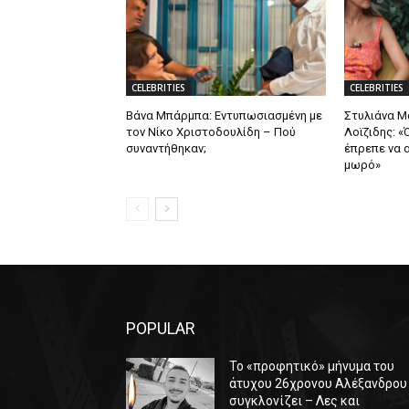
CELEBRITIES
CELEBRITIES
Βάνα Μπάρμπα: Εντυπωσιασμένη με
Στυλιάνα 
τον Νίκο Χριστοδουλίδη – Πού
Λοϊζιδης: «
συναντήθηκαν;
έπρεπε να α
μωρό»
POPULAR
Το «προφητικό» μήνυμα του
άτυχου 26χρονου Αλέξανδρου
συγκλονίζει – Λες και