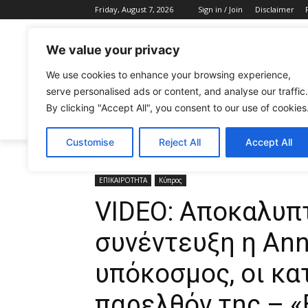
Friday, August 7, 2026
Sign in / Join
Disclaimer
We value your privacy
We use cookies to enhance your browsing experience,
serve personalised ads or content, and analyse our traffic.
By clicking "Accept All", you consent to our use of cookies
CELEBRITIES
FASHION & BEAUTY
Customise
Reject All
Accept All
Home
ΕΠΙΚΑΙΡΟΤΗΤΑ
VIDEO: Αποκαλυπτική στην πρ
ΕΠΙΚΑΙΡΟΤΗΤΑ
Κύπρος
VIDEO: Αποκαλυπ
συνέντευξη η Anni
υπόκοσμος, οι κα
παρελθόν της – «