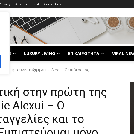
Privacy
Advertisement
Contact us
.
LIFE
LUXURY LIVING
ΕΠΙΚΑΙΡΟΤΗΤΑ
VIRAL NE
ώτη της συνέντευξη η Annie Alexui - O υπόκοσμος,...
τική στην πρώτη της
e Alexui – O
ταγγελίες και το
Εμπιστεύομαι μόνο