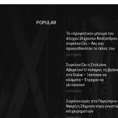
POPULAR
Το «προφητικό» μήνυμα του
άτυχου 26χρονου Αλέξανδρου
συγκλονίζει – Λες και
προαισθανόταν το τέλος του
22/11/2025
Συγκλονίζει η Στυλιάνα
Αβερκίου! Ο πόλεμος τη βρήκ
στο Dubai – Ξέσπασε σε
κλάματα – Έτρεχαν να
γλιτώσουν
01/03/2026
Συγκλονισμός στο Παγκύπριο
Νεκρή η 24χρονη κόρη γνωστ
επιχειρηματιών
09/09/2025