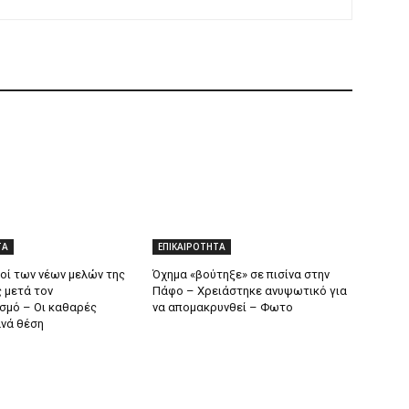
ΤΑ
ΕΠΙΚΑΙΡΟΤΗΤΑ
θοί των νέων μελών της
Όχημα «βούτηξε» σε πισίνα στην
 μετά τον
Πάφο – Χρειάστηκε ανυψωτικό για
σμό – Οι καθαρές
να απομακρυνθεί – Φωτο
νά θέση