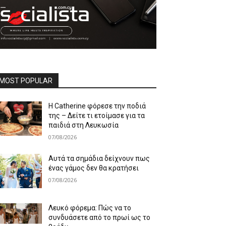
MOST POPULAR
Η Catherine φόρεσε την ποδιά
της – Δείτε τι ετοίμασε για τα
παιδιά στη Λευκωσία
07/08/2026
Αυτά τα σημάδια δείχνουν πως
ένας γάμος δεν θα κρατήσει
07/08/2026
Λευκό φόρεμα: Πώς να το
συνδυάσετε από το πρωί ως το