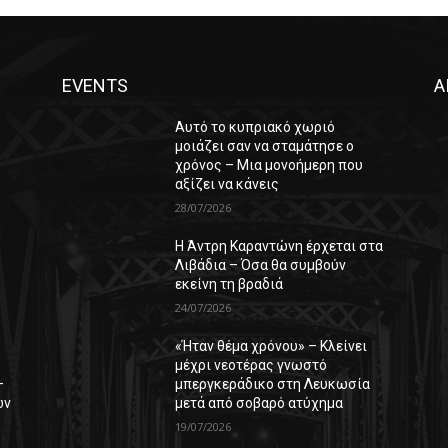
EVENTS
Α
Αυτό το κυπριακό χωριό
μοιάζει σαν να σταμάτησε ο
χρόνος – Μια μονοήμερη που
αξίζει να κάνεις
28/07/2026
Η Άντρη Καραντώνη έρχεται στα
ε
Λιβάδια – Όσα θα συμβούν
εκείνη τη βραδιά
24/07/2026
«Ήταν θέμα χρόνου» – Κλείνει
μέχρι νεοτέρας γνωστό
–
μπεργκεράδικο στη Λευκωσία
ών
μετά από σοβαρό ατύχημα
19/07/2026