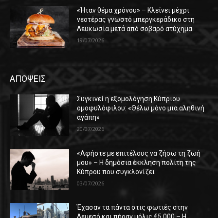
«Ήταν θέμα χρόνου» – Κλείνει μέχρι
νεοτέρας γνωστό μπεργκεράδικο στη
Λευκωσία μετά από σοβαρό ατύχημα
19/07/2026
ΑΠΟΨΕΙΣ
Συγκινεί η εξομολόγηση Κύπριου
ομοφυλόφιλου: «Θέλω μόνο μια αληθινή
αγάπη»
20/07/2026
«Αφήστε με επιτέλους να ζήσω τη ζωή
μου» – Η δημόσια έκκληση πολίτη της
Κύπρου που συγκλονίζει
03/07/2026
Έχασαν τα πάντα στις φωτιές στην
Λεμεσό και πήραν μόλις €5.000 – Η