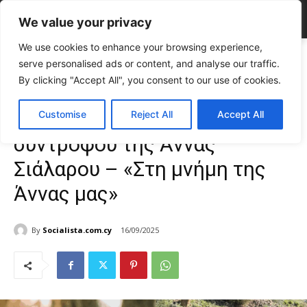
We value your privacy
We use cookies to enhance your browsing experience,
Home
TOP NEWS
Ραγίζει καρδιές το βίντεο του συντρόφου της
serve personalised ads or content, and analyse our traffic.
Άννας Σιάλαρου – «Στη μνήμη...
By clicking "Accept All", you consent to our use of cookies.
TOP NEWS
ΕΠΙΚΑΙΡΟΤΗΤΑ
Κύπρος
Ραγίζει καρδιές το βίντεο του
Customise
Reject All
Accept All
συντρόφου της Άννας
Σιάλαρου – «Στη μνήμη της
Άννας μας»
By
Socialista.com.cy
16/09/2025