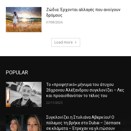
Ζώδια: Έρχονται αλλαγές που ανοίγουν
δρόμους
07/08/2026
Load more
POPULAR
Το «προφητικό» μήνυμα του άτυχου
26χρονου Αλέξανδρου συγκλονίζει – Λες
και προαισθανόταν το τέλος του
22/11/2025
Συγκλονίζει η Στυλιάνα Αβερκίου! Ο
πόλεμος τη βρήκε στο Dubai – Ξέσπασε
σε κλάματα – Έτρεχαν να γλιτώσουν