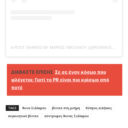
A POST SHARED BY ΜΑΡΙΟΣ ΝΙΚΟΛΑΟΥ (@RIONIKOLAOU)
ΔΙΑΒΑΣΤΕ ΕΠΙΣΗΣ
Σε σε έναν κόσμο που
φλέγεται: Γιατί το PR είναι πιο κρίσιμο από
ποτέ
TAGS
Άννα Σιάλαρου
βίντεο στη μνήμη
Κύπρος ειδήσεις
συγκινητικό βίντεο
σύντροφος Άννας Σιάλαρου