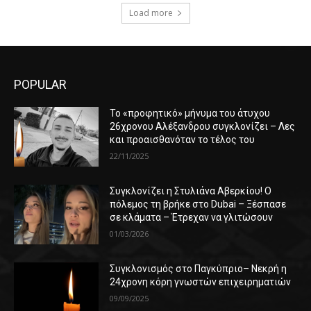
Load more
POPULAR
Το «προφητικό» μήνυμα του άτυχου
26χρονου Αλέξανδρου συγκλονίζει – Λες
και προαισθανόταν το τέλος του
22/11/2025
Συγκλονίζει η Στυλιάνα Αβερκίου! Ο
πόλεμος τη βρήκε στο Dubai – Ξέσπασε
σε κλάματα – Έτρεχαν να γλιτώσουν
01/03/2026
Συγκλονισμός στο Παγκύπριο– Νεκρή η
24χρονη κόρη γνωστών επιχειρηματιών
09/09/2025