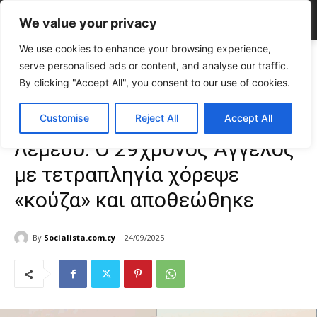
We value your privacy
We use cookies to enhance your browsing experience,
Home
TOP NEWS
Συγκλονιστική στιγμή στη Λεμεσό: Ο 29χρονος
serve personalised ads or content, and analyse our traffic.
Άγγελος με τετραπληγία χόρεψε «κούζα» και...
By clicking "Accept All", you consent to our use of cookies.
TOP NEWS
VIRAL NEWS
ΕΠΙΚΑΙΡΟΤΗΤΑ
Κύπρος
Συγκλονιστική στιγμή στη
Customise
Reject All
Accept All
Λεμεσό: Ο 29χρονος Άγγελος
με τετραπληγία χόρεψε
«κούζα» και αποθεώθηκε
By
Socialista.com.cy
24/09/2025