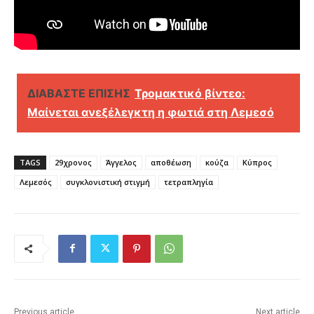
ΔΙΑΒΑΣΤΕ ΕΠΙΣΗΣ
Τρομακτικό βίντεο:
Μαίνεται ανεξέλεγκτη η φωτιά στη Λεμεσό
TAGS
29χρονος
Άγγελος
αποθέωση
κούζα
Κύπρος
Λεμεσός
συγκλονιστική στιγμή
τετραπληγία
Previous article
Next article