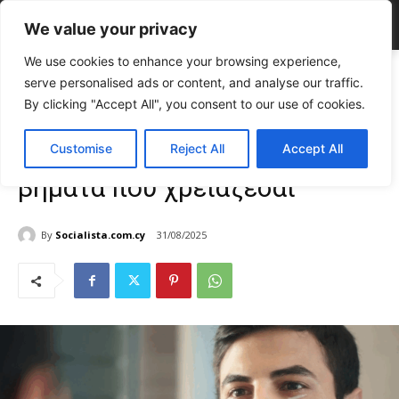
We value your privacy
We use cookies to enhance your browsing experience,
Home
FASHION & BEAUTY
Ανδρικό skincare: Τα βασικά βήματα
serve personalised ads or content, and analyse our traffic.
που χρειάζεσαι
By clicking "Accept All", you consent to our use of cookies.
FASHION & BEAUTY
Γυναίκα
Ανδρικό skincare: Τα βασικά
Customise
Reject All
Accept All
βήματα που χρειάζεσαι
By
Socialista.com.cy
31/08/2025