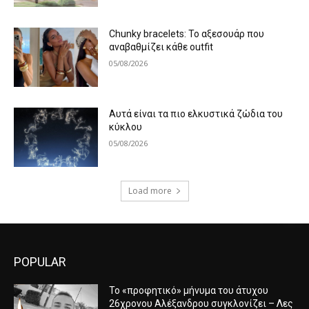
Chunky bracelets: Το αξεσουάρ που
αναβαθμίζει κάθε outfit
05/08/2026
Αυτά είναι τα πιο ελκυστικά ζώδια του
κύκλου
05/08/2026
Load more
POPULAR
Το «προφητικό» μήνυμα του άτυχου
26χρονου Αλέξανδρου συγκλονίζει – Λες