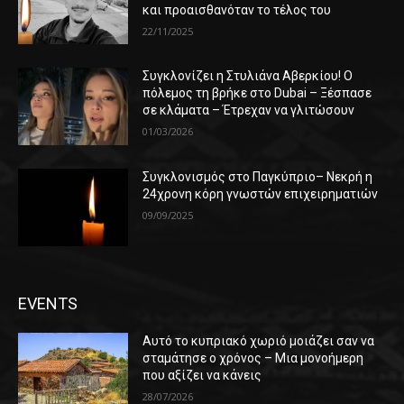
και προαισθανόταν το τέλος του
22/11/2025
Συγκλονίζει η Στυλιάνα Αβερκίου! Ο
πόλεμος τη βρήκε στο Dubai – Ξέσπασε
σε κλάματα – Έτρεχαν να γλιτώσουν
01/03/2026
Συγκλονισμός στο Παγκύπριο– Νεκρή η
24χρονη κόρη γνωστών επιχειρηματιών
09/09/2025
EVENTS
Αυτό το κυπριακό χωριό μοιάζει σαν να
σταμάτησε ο χρόνος – Μια μονοήμερη
που αξίζει να κάνεις
28/07/2026