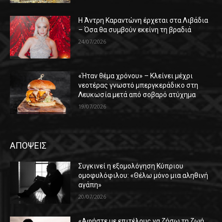
Η Άντρη Καραντώνη έρχεται στα Λιβάδια
– Όσα θα συμβούν εκείνη τη βραδιά
24/07/2026
«Ήταν θέμα χρόνου» – Κλείνει μέχρι
νεοτέρας γνωστό μπεργκεράδικο στη
Λευκωσία μετά από σοβαρό ατύχημα
19/07/2026
ΑΠΟΨΕΙΣ
Συγκινεί η εξομολόγηση Κύπριου
ομοφυλόφιλου: «Θέλω μόνο μια αληθινή
αγάπη»
20/07/2026
«Αφήστε με επιτέλους να ζήσω τη ζωή