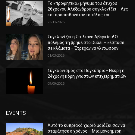
Το «προφητικό» μήνυμα του άτυχου
26χρονου Αλέξανδρου συγκλονίζει – Λες
και προαισθανόταν το τέλος του
22/11/2025
Συγκλονίζει η Στυλιάνα Αβερκίου! Ο
πόλεμος τη βρήκε στο Dubai – Ξέσπασε
σε κλάματα – Έτρεχαν να γλιτώσουν
01/03/2026
Συγκλονισμός στο Παγκύπριο– Νεκρή η
24χρονη κόρη γνωστών επιχειρηματιών
09/09/2025
EVENTS
Αυτό το κυπριακό χωριό μοιάζει σαν να
σταμάτησε ο χρόνος – Μια μονοήμερη