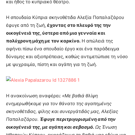
και ήθος το κυπριακό θέατρο.
Η σπουδαία Κύπρια σκηνοθέτιδα Αλεξία Παπαλαζάρου
έφυγε από τη ζωή,
έχοντας στο πλευρό της την
οικογένειά της, ύστερα από μια γενναία και
πολύχρονη μάχη με τον καρκίνο.
Η απώλειά της
αφήνει πίσω ένα σπουδαίο έργο και ένα παράδειγμα
δύναμης και αξιοπρέπειας, καθώς αντιμετώπισε τη νόσο
με ψυχραιμία, πίστη και αγάπη για τη ζωή.
Η ανακοίνωση αναφέρει:
«Με βαθιά θλίψη
ενημερωθήκαμε για τον θάνατο της αγαπημένης
σκηνοθέτιδας, φίλης και συνεργάτιδάς μας, Αλεξίας
Παπαλαζάρου.
Έφυγε περιτριγυρισμένη από την
οικογένειά της, με αγάπη και σεβασμό.
Ως Ένωση
Ηθοποιών Κύπρου, εκφράζουμε τη βαθιά μας οδύνη για