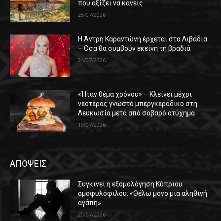
που αξίζει να κάνεις
28/07/2026
Η Άντρη Καραντώνη έρχεται στα Λιβάδια
– Όσα θα συμβούν εκείνη τη βραδιά
24/07/2026
«Ήταν θέμα χρόνου» – Κλείνει μέχρι
νεοτέρας γνωστό μπεργκεράδικο στη
Λευκωσία μετά από σοβαρό ατύχημα
19/07/2026
ΑΠΟΨΕΙΣ
Συγκινεί η εξομολόγηση Κύπριου
ομοφυλόφιλου: «Θέλω μόνο μια αληθινή
αγάπη»
20/07/2026