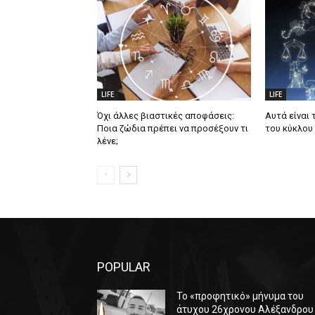
LIFE
LIFE
Όχι άλλες βιαστικές αποφάσεις:
Αυτά είναι 
Ποια ζώδια πρέπει να προσέξουν τι
του κύκλου
λένε;
POPULAR
Το «προφητικό» μήνυμα του
άτυχου 26χρονου Αλέξανδρου