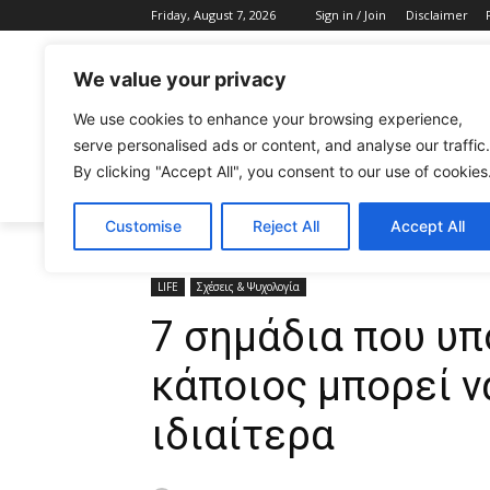
Friday, August 7, 2026
Sign in / Join
Disclaimer
We value your privacy
We use cookies to enhance your browsing experience,
serve personalised ads or content, and analyse our traffic.
By clicking "Accept All", you consent to our use of cookies
CELEBRITIES
FASHION & BEAUTY
Customise
Reject All
Accept All
Home
LIFE
7 σημάδια που υποδηλώνουν ότι κάποι
LIFE
Σχέσεις & Ψυχολογία
7 σημάδια που υ
κάποιος μπορεί ν
ιδιαίτερα