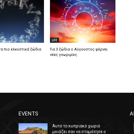
LIFE
τα πιο ελκυστικά ζώδια
Για 3 ζώδια ο Αύγουστος φέρνει
νέες γνωριμίες
EVENTS
Α
Αυτό το κυπριακό χωριό
μοιάζει σαν να σταμάτησε ο