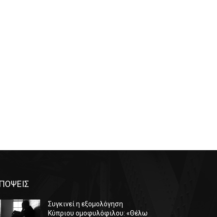
ΠΟΨΕΙΣ
Συγκινεί η εξομολόγηση
Κύπριου ομοφυλόφιλου: «Θέλω