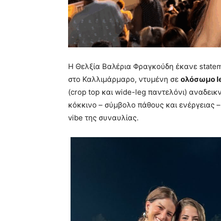
Η Θελξία Βαλέρια Φραγκούδη έκανε statem
στο Καλλιμάρμαρο, ντυμένη σε
ολόσωμο le
(crop top και wide-leg παντελόνι) αναδεικ
κόκκινο – σύμβολο πάθους και ενέργειας –
vibe της συναυλίας.