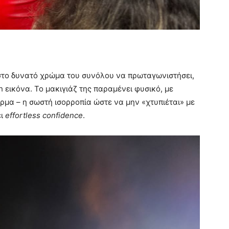
ει στο δυνατό χρώμα του συνόλου να πρωταγωνιστήσει,
h εικόνα. Το μακιγιάζ της παραμένει φυσικό, με
έρμα – η σωστή ισορροπία ώστε να μην «χτυπιέται» με
ει
effortless confidence
.