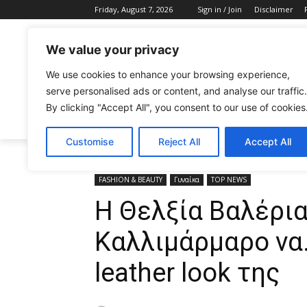
Friday, August 7, 2026
Sign in / Join
Disclaimer
We value your privacy
We use cookies to enhance your browsing experience,
serve personalised ads or content, and analyse our traffic.
By clicking "Accept All", you consent to our use of cookies
CELEBRITIES
FASHION & BEAUTY
Customise
Reject All
Accept All
Home
FASHION & BEAUTY
Η Θελξία Βαλέρια Φραγκ
FASHION & BEAUTY
Γυναίκα
TOP NEWS
Η Θελξία Βαλέρι
Καλλιμάρμαρο να…
leather look της