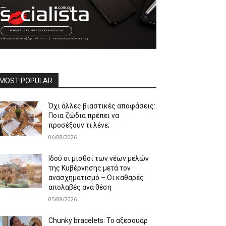
MOST POPULAR
Όχι άλλες βιαστικές αποφάσεις:
Ποια ζώδια πρέπει να
προσέξουν τι λένε;
06/08/2026
Ιδού οι μισθοί των νέων μελών
της Κυβέρνησης μετά τον
ανασχηματισμό – Οι καθαρές
απολαβές ανά θέση
05/08/2026
Chunky bracelets: Το αξεσουάρ