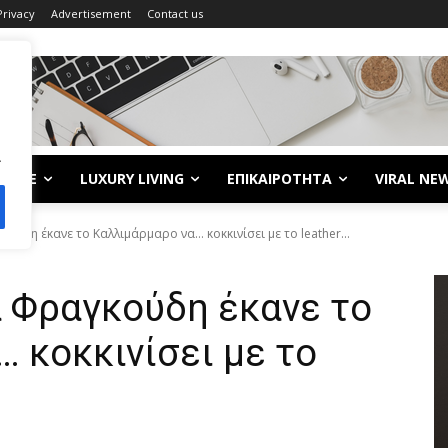
Privacy
Advertisement
Contact us
.
LIFE
LUXURY LIVING
ΕΠΙΚΑΙΡΟΤΗΤΑ
VIRAL NE
ούδη έκανε το Καλλιμάρμαρο να… κοκκινίσει με το leather...
α Φραγκούδη έκανε το
 κοκκινίσει με το