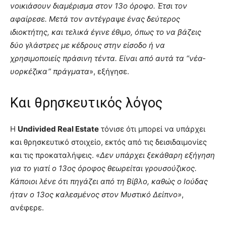
νοικιάσουν διαμέρισμα στον 13ο όροφο. Έτσι τον
αφαίρεσε. Μετά τον αντέγραψε ένας δεύτερος
ιδιοκτήτης, και τελικά έγινε έθιμο, όπως το να βάζεις
δύο γλάστρες με κέδρους στην είσοδο ή να
χρησιμοποιείς πράσινη τέντα. Είναι από αυτά τα “νέα-
υορκέζικα” πράγματα
», εξήγησε.
Και θρησκευτικός λόγος
Η
Undivided Real Estate
τόνισε ότι μπορεί να υπάρχει
και θρησκευτικό στοιχείο, εκτός από τις δεισιδαιμονίες
και τις προκαταλήψεις. «
Δεν υπάρχει ξεκάθαρη εξήγηση
για το γιατί ο 13ος όροφος θεωρείται γρουσούζικος.
Κάποιοι λένε ότι πηγάζει από τη Βίβλο, καθώς ο Ιούδας
ήταν ο 13ος καλεσμένος στον Μυστικό Δείπνο»
,
ανέφερε.