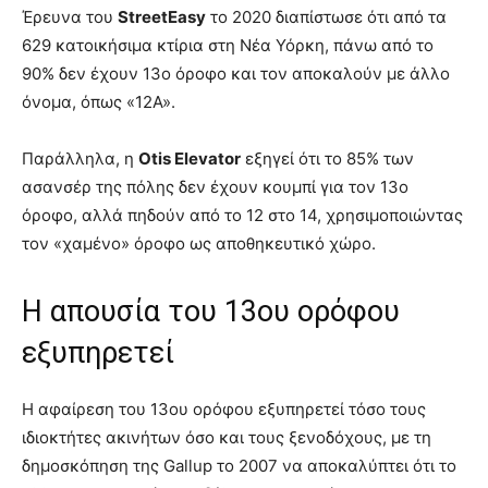
Έρευνα του
StreetEasy
το 2020 διαπίστωσε ότι από τα
629 κατοικήσιμα κτίρια στη Νέα Υόρκη, πάνω από το
90% δεν έχουν 13ο όροφο και τον αποκαλούν με άλλο
όνομα, όπως «12Α».
Παράλληλα, η
Otis Elevator
εξηγεί ότι το 85% των
ασανσέρ της πόλης δεν έχουν κουμπί για τον 13ο
όροφο, αλλά πηδούν από το 12 στο 14, χρησιμοποιώντας
τον «χαμένο» όροφο ως αποθηκευτικό χώρο.
Η απουσία του 13ου ορόφου
εξυπηρετεί
Η αφαίρεση του 13ου ορόφου εξυπηρετεί τόσο τους
ιδιοκτήτες ακινήτων όσο και τους ξενοδόχους, με τη
δημοσκόπηση της Gallup το 2007 να αποκαλύπτει ότι το