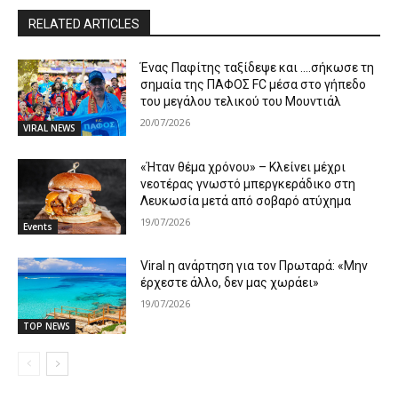
RELATED ARTICLES
Ένας Παφίτης ταξίδεψε και ….σήκωσε τη
σημαία της ΠΑΦΟΣ FC μέσα στο γήπεδο
του μεγάλου τελικού του Μουντιάλ
20/07/2026
VIRAL NEWS
«Ήταν θέμα χρόνου» – Κλείνει μέχρι
νεοτέρας γνωστό μπεργκεράδικο στη
Λευκωσία μετά από σοβαρό ατύχημα
19/07/2026
Events
Viral η ανάρτηση για τον Πρωταρά: «Μην
έρχεστε άλλο, δεν μας χωράει»
19/07/2026
TOP NEWS