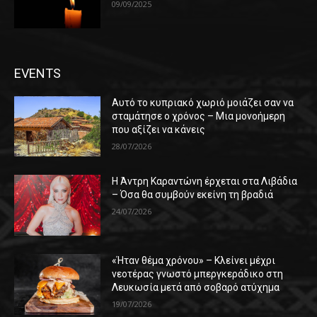
09/09/2025
EVENTS
Αυτό το κυπριακό χωριό μοιάζει σαν να
σταμάτησε ο χρόνος – Μια μονοήμερη
που αξίζει να κάνεις
28/07/2026
Η Άντρη Καραντώνη έρχεται στα Λιβάδια
– Όσα θα συμβούν εκείνη τη βραδιά
24/07/2026
«Ήταν θέμα χρόνου» – Κλείνει μέχρι
νεοτέρας γνωστό μπεργκεράδικο στη
Λευκωσία μετά από σοβαρό ατύχημα
19/07/2026