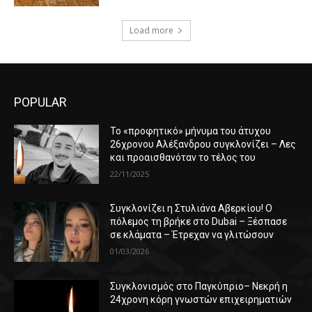
Load more
POPULAR
Το «προφητικό» μήνυμα του άτυχου
26χρονου Αλέξανδρου συγκλονίζει – Λες
και προαισθανόταν το τέλος του
22/11/2025
Συγκλονίζει η Στυλιάνα Αβερκίου! Ο
πόλεμος τη βρήκε στο Dubai – Ξέσπασε
σε κλάματα – Έτρεχαν να γλιτώσουν
01/03/2026
Συγκλονισμός στο Παγκύπριο– Νεκρή η
24χρονη κόρη γνωστών επιχειρηματιών