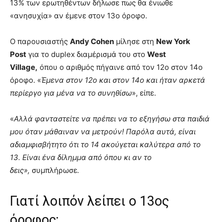
13% των ερωτηθέντων δήλωσε πως θα ένιωθε
«ανησυχία» αν έμενε στον 13ο όροφο.
Ο παρουσιαστής
Andy Cohen
μίλησε στη
New York
Post
για το duplex διαμέρισμά του στο
West
Village,
όπου ο αριθμός πήγαινε από τον 12ο στον 14ο
όροφο. «
Έμενα στον 12ο και στον 14ο και ήταν αρκετά
περίεργο για μένα να το συνηθίσω
», είπε.
«
Αλλά φανταστείτε να πρέπει να το εξηγήσω στα παιδιά
μου όταν μάθαιναν να μετρούν! Παρόλα αυτά, είναι
αδιαμφισβήτητο ότι το 14 ακούγεται καλύτερα από το
13. Είναι ένα δίλημμα από όπου κι αν το
δεις»,
συμπλήρωσε
.
Γιατί λοιπόν λείπει ο 13ος
όροφος;