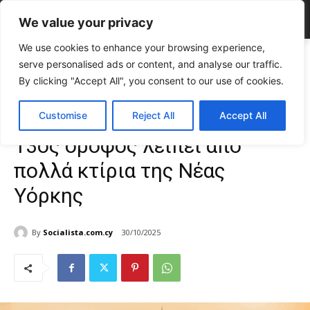
We value your privacy
We use cookies to enhance your browsing experience,
Home
VIRAL NEWS
Ο παράξενος λόγος που ο 13ος όροφος λείπει
serve personalised ads or content, and analyse our traffic.
από πολλά κτίρια της...
By clicking "Accept All", you consent to our use of cookies.
VIRAL NEWS
Ο παράξενος λόγος που ο
Customise
Reject All
Accept All
13ος όροφος λείπει από
πολλά κτίρια της Νέας
Υόρκης
By
Socialista.com.cy
30/10/2025